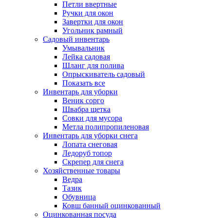
Петли ввертные
Ручки для окон
Завертки для окон
Угольник рамный
Садовый инвентарь
Умывальник
Лейка садовая
Шланг для полива
Опрыскиватель садовый
Показать все
Инвентарь для уборки
Веник сорго
Швабра щетка
Совки для мусора
Метла полипропиленовая
Инвентарь для уборки снега
Лопата снеговая
Ледоруб топор
Скрепер для снега
Хозяйственные товары
Ведра
Тазик
Обувница
Ковш банный оцинкованный
Оцинкованная посуда