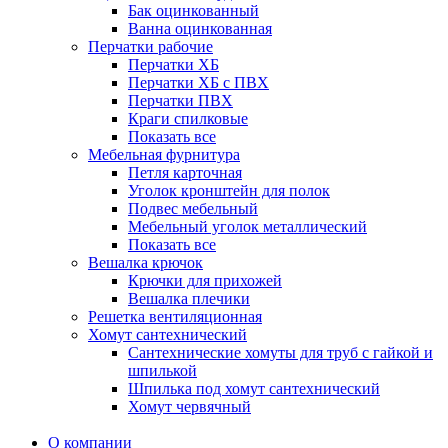
Бак оцинкованный
Ванна оцинкованная
Перчатки рабочие
Перчатки ХБ
Перчатки ХБ с ПВХ
Перчатки ПВХ
Краги спилковые
Показать все
Мебельная фурнитура
Петля карточная
Уголок кронштейн для полок
Подвес мебельный
Мебельный уголок металлический
Показать все
Вешалка крючок
Крючки для прихожей
Вешалка плечики
Решетка вентиляционная
Хомут сантехнический
Сантехнические хомуты для труб с гайкой и
шпилькой
Шпилька под хомут сантехнический
Хомут червячный
О компании