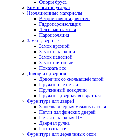
Опоры бруса
Компенсатор усадки
Изоляционные материалы
Ветроизоляция для стен
Гидропароизоляция
Лента монтажная
Пароизоляция
Замки дверные
Замок врезной
Замок накладной
Замок навесной
Замок почтовый
Показать все
Доводчик дверной
Доводчик со скользящей тягой
Пружинные петли
Пружинный доводчик
Пружина дверная возвратная
Фурнитура для дверей
Защелка дверная межкомнатная
Петли для финских дверей
Петля накладная ПН
Дверная ручка
Показать все
Фурнитура для деревянных окон