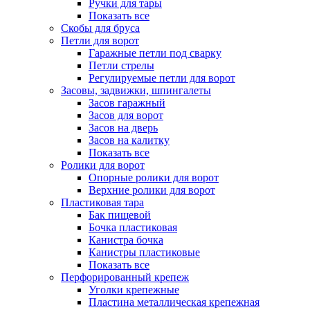
Ручки для тары
Показать все
Скобы для бруса
Петли для ворот
Гаражные петли под сварку
Петли стрелы
Регулируемые петли для ворот
Засовы, задвижки, шпингалеты
Засов гаражный
Засов для ворот
Засов на дверь
Засов на калитку
Показать все
Ролики для ворот
Опорные ролики для ворот
Верхние ролики для ворот
Пластиковая тара
Бак пищевой
Бочка пластиковая
Канистра бочка
Канистры пластиковые
Показать все
Перфорированный крепеж
Уголки крепежные
Пластина металлическая крепежная