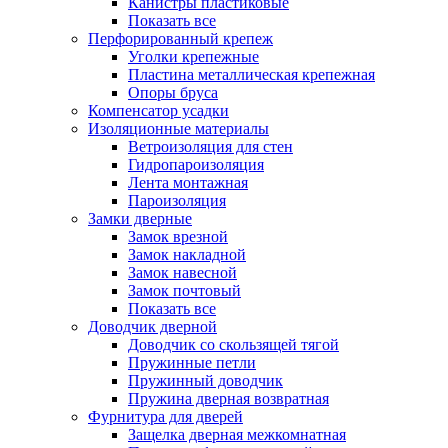
Канистры пластиковые
Показать все
Перфорированный крепеж
Уголки крепежные
Пластина металлическая крепежная
Опоры бруса
Компенсатор усадки
Изоляционные материалы
Ветроизоляция для стен
Гидропароизоляция
Лента монтажная
Пароизоляция
Замки дверные
Замок врезной
Замок накладной
Замок навесной
Замок почтовый
Показать все
Доводчик дверной
Доводчик со скользящей тягой
Пружинные петли
Пружинный доводчик
Пружина дверная возвратная
Фурнитура для дверей
Защелка дверная межкомнатная