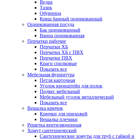
Ведра
Тазик
Обувница
Ковш банный оцинкованный
Оцинкованная посуда
Бак оцинкованный
Ванна оцинкованная
Перчатки рабочие
Перчатки ХБ
Перчатки ХБ с ПВХ
Перчатки ПВХ
Краги спилковые
Показать все
Мебельная фурнитура
Петля карточная
Уголок кронштейн для полок
Подвес мебельный
Мебельный уголок металлический
Показать все
Вешалка крючок
Крючки для прихожей
Вешалка плечики
Решетка вентиляционная
Хомут сантехнический
Сантехнические хомуты для труб с гайкой и