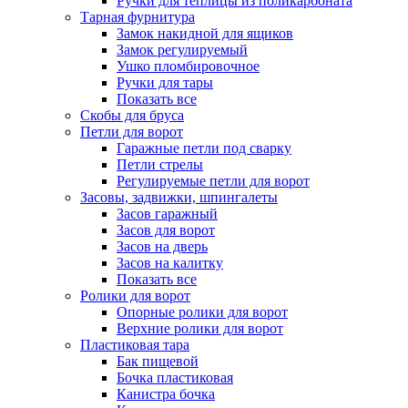
Ручки для теплицы из поликарбоната
Тарная фурнитура
Замок накидной для ящиков
Замок регулируемый
Ушко пломбировочное
Ручки для тары
Показать все
Скобы для бруса
Петли для ворот
Гаражные петли под сварку
Петли стрелы
Регулируемые петли для ворот
Засовы, задвижки, шпингалеты
Засов гаражный
Засов для ворот
Засов на дверь
Засов на калитку
Показать все
Ролики для ворот
Опорные ролики для ворот
Верхние ролики для ворот
Пластиковая тара
Бак пищевой
Бочка пластиковая
Канистра бочка