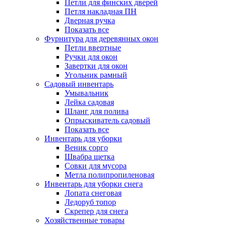
Петли для финских дверей
Петля накладная ПН
Дверная ручка
Показать все
Фурнитура для деревянных окон
Петли ввертные
Ручки для окон
Завертки для окон
Угольник рамный
Садовый инвентарь
Умывальник
Лейка садовая
Шланг для полива
Опрыскиватель садовый
Показать все
Инвентарь для уборки
Веник сорго
Швабра щетка
Совки для мусора
Метла полипропиленовая
Инвентарь для уборки снега
Лопата снеговая
Ледоруб топор
Скрепер для снега
Хозяйственные товары