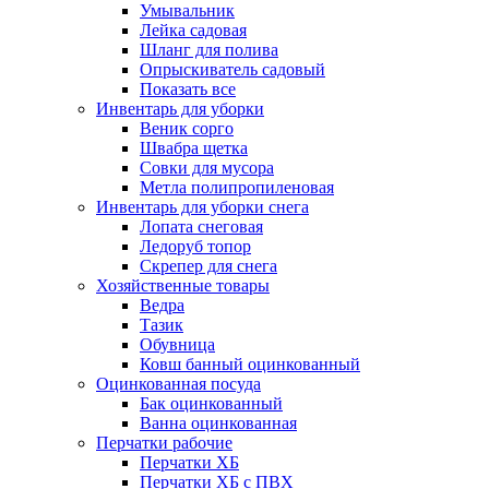
Умывальник
Лейка садовая
Шланг для полива
Опрыскиватель садовый
Показать все
Инвентарь для уборки
Веник сорго
Швабра щетка
Совки для мусора
Метла полипропиленовая
Инвентарь для уборки снега
Лопата снеговая
Ледоруб топор
Скрепер для снега
Хозяйственные товары
Ведра
Тазик
Обувница
Ковш банный оцинкованный
Оцинкованная посуда
Бак оцинкованный
Ванна оцинкованная
Перчатки рабочие
Перчатки ХБ
Перчатки ХБ с ПВХ