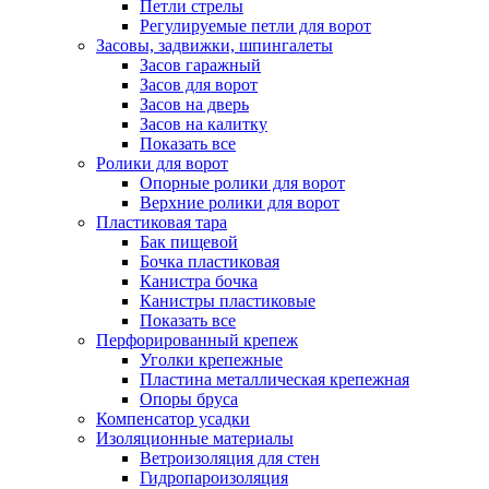
Петли стрелы
Регулируемые петли для ворот
Засовы, задвижки, шпингалеты
Засов гаражный
Засов для ворот
Засов на дверь
Засов на калитку
Показать все
Ролики для ворот
Опорные ролики для ворот
Верхние ролики для ворот
Пластиковая тара
Бак пищевой
Бочка пластиковая
Канистра бочка
Канистры пластиковые
Показать все
Перфорированный крепеж
Уголки крепежные
Пластина металлическая крепежная
Опоры бруса
Компенсатор усадки
Изоляционные материалы
Ветроизоляция для стен
Гидропароизоляция