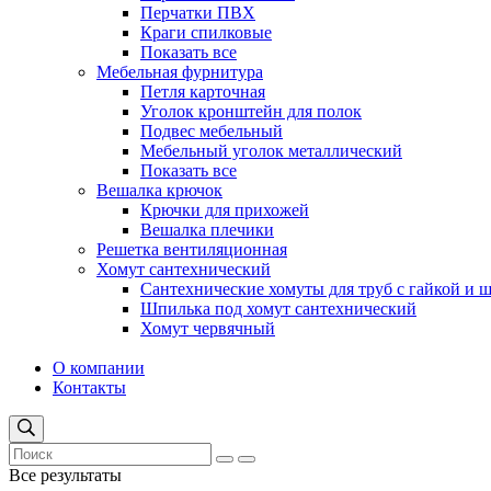
Перчатки ПВХ
Краги спилковые
Показать все
Мебельная фурнитура
Петля карточная
Уголок кронштейн для полок
Подвес мебельный
Мебельный уголок металлический
Показать все
Вешалка крючок
Крючки для прихожей
Вешалка плечики
Решетка вентиляционная
Хомут сантехнический
Сантехнические хомуты для труб с гайкой и 
Шпилька под хомут сантехнический
Хомут червячный
О компании
Контакты
Все результаты