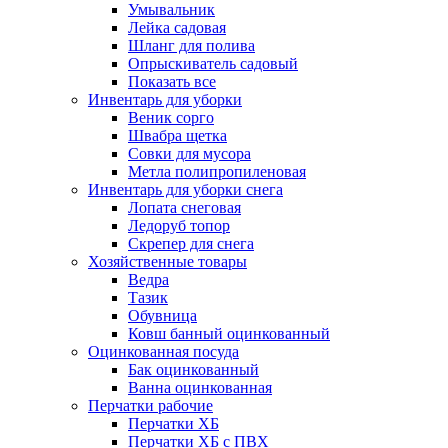
Умывальник
Лейка садовая
Шланг для полива
Опрыскиватель садовый
Показать все
Инвентарь для уборки
Веник сорго
Швабра щетка
Совки для мусора
Метла полипропиленовая
Инвентарь для уборки снега
Лопата снеговая
Ледоруб топор
Скрепер для снега
Хозяйственные товары
Ведра
Тазик
Обувница
Ковш банный оцинкованный
Оцинкованная посуда
Бак оцинкованный
Ванна оцинкованная
Перчатки рабочие
Перчатки ХБ
Перчатки ХБ с ПВХ