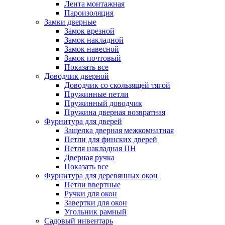
Лента монтажная
Пароизоляция
Замки дверные
Замок врезной
Замок накладной
Замок навесной
Замок почтовый
Показать все
Доводчик дверной
Доводчик со скользящей тягой
Пружинные петли
Пружинный доводчик
Пружина дверная возвратная
Фурнитура для дверей
Защелка дверная межкомнатная
Петли для финских дверей
Петля накладная ПН
Дверная ручка
Показать все
Фурнитура для деревянных окон
Петли ввертные
Ручки для окон
Завертки для окон
Угольник рамный
Садовый инвентарь