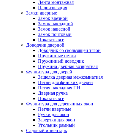
Лента монтажная
Пароизоляция
Замки дверные
Замок врезной
Замок накладной
Замок навесной
Замок почтовый
Показать все
Доводчик дверной
Доводчик со скользящей тягой
Пружинные петли
Пружинный доводчик
Пружина дверная возвратная
Фурнитура для дверей
Защелка дверная межкомнатная
Петли для финских дверей
Петля накладная ПН
Дверная ручка
Показать все
Фурнитура для деревянных окон
Петли ввертные
Ручки для окон
Завертки для окон
Угольник рамный
Садовый инвентарь