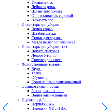
Умывальник
Лейка садовая
Шланг для полива
Опрыскиватель садовый
Показать все
Инвентарь для уборки
Веник сорго
Швабра щетка
Совки для мусора
Метла полипропиленовая
Инвентарь для уборки снега
Лопата снеговая
Ледоруб топор
Скрепер для снега
Хозяйственные товары
Ведра
Тазик
Обувница
Ковш банный оцинкованный
Оцинкованная посуда
Бак оцинкованный
Ванна оцинкованная
Перчатки рабочие
Перчатки ХБ
Перчатки ХБ с ПВХ