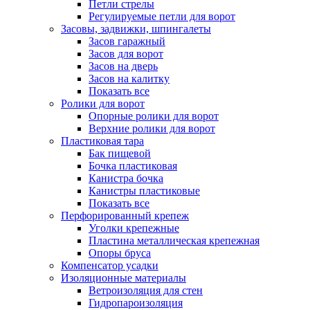
Петли стрелы
Регулируемые петли для ворот
Засовы, задвижки, шпингалеты
Засов гаражный
Засов для ворот
Засов на дверь
Засов на калитку
Показать все
Ролики для ворот
Опорные ролики для ворот
Верхние ролики для ворот
Пластиковая тара
Бак пищевой
Бочка пластиковая
Канистра бочка
Канистры пластиковые
Показать все
Перфорированный крепеж
Уголки крепежные
Пластина металлическая крепежная
Опоры бруса
Компенсатор усадки
Изоляционные материалы
Ветроизоляция для стен
Гидропароизоляция