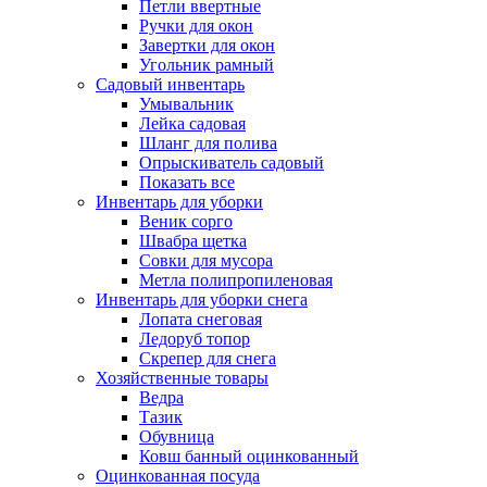
Петли ввертные
Ручки для окон
Завертки для окон
Угольник рамный
Садовый инвентарь
Умывальник
Лейка садовая
Шланг для полива
Опрыскиватель садовый
Показать все
Инвентарь для уборки
Веник сорго
Швабра щетка
Совки для мусора
Метла полипропиленовая
Инвентарь для уборки снега
Лопата снеговая
Ледоруб топор
Скрепер для снега
Хозяйственные товары
Ведра
Тазик
Обувница
Ковш банный оцинкованный
Оцинкованная посуда