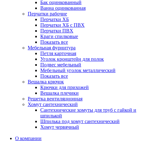
Бак оцинкованный
Ванна оцинкованная
Перчатки рабочие
Перчатки ХБ
Перчатки ХБ с ПВХ
Перчатки ПВХ
Краги спилковые
Показать все
Мебельная фурнитура
Петля карточная
Уголок кронштейн для полок
Подвес мебельный
Мебельный уголок металлический
Показать все
Вешалка крючок
Крючки для прихожей
Вешалка плечики
Решетка вентиляционная
Хомут сантехнический
Сантехнические хомуты для труб с гайкой и
шпилькой
Шпилька под хомут сантехнический
Хомут червячный
О компании