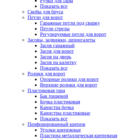
Ручки для тары
Показать все
Скобы для бруса
Петли для ворот
Гаражные петли под сварку
Петли стрелы
Регулируемые петли для ворот
Засовы, задвижки, шпингалеты
Засов гаражный
Засов для ворот
Засов на дверь
Засов на калитку
Показать все
Ролики для ворот
Опорные ролики для ворот
Верхние ролики для ворот
Пластиковая тара
Бак пищевой
Бочка пластиковая
Канистра бочка
Канистры пластиковые
Показать все
Перфорированный крепеж
Уголки крепежные
Пластина металлическая крепежная