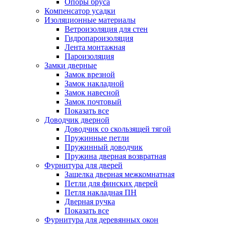
Опоры бруса
Компенсатор усадки
Изоляционные материалы
Ветроизоляция для стен
Гидропароизоляция
Лента монтажная
Пароизоляция
Замки дверные
Замок врезной
Замок накладной
Замок навесной
Замок почтовый
Показать все
Доводчик дверной
Доводчик со скользящей тягой
Пружинные петли
Пружинный доводчик
Пружина дверная возвратная
Фурнитура для дверей
Защелка дверная межкомнатная
Петли для финских дверей
Петля накладная ПН
Дверная ручка
Показать все
Фурнитура для деревянных окон