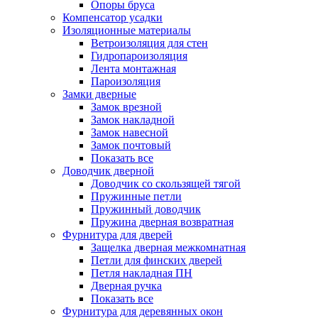
Опоры бруса
Компенсатор усадки
Изоляционные материалы
Ветроизоляция для стен
Гидропароизоляция
Лента монтажная
Пароизоляция
Замки дверные
Замок врезной
Замок накладной
Замок навесной
Замок почтовый
Показать все
Доводчик дверной
Доводчик со скользящей тягой
Пружинные петли
Пружинный доводчик
Пружина дверная возвратная
Фурнитура для дверей
Защелка дверная межкомнатная
Петли для финских дверей
Петля накладная ПН
Дверная ручка
Показать все
Фурнитура для деревянных окон