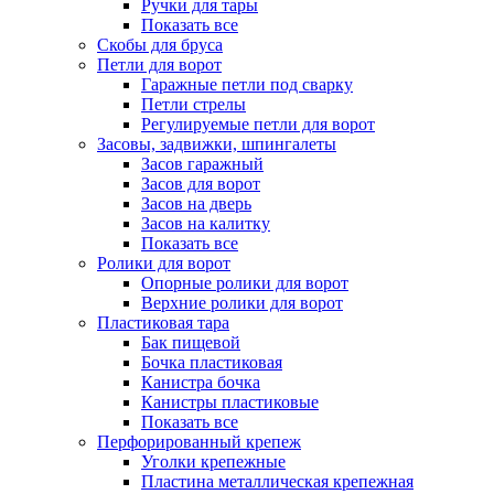
Ручки для тары
Показать все
Скобы для бруса
Петли для ворот
Гаражные петли под сварку
Петли стрелы
Регулируемые петли для ворот
Засовы, задвижки, шпингалеты
Засов гаражный
Засов для ворот
Засов на дверь
Засов на калитку
Показать все
Ролики для ворот
Опорные ролики для ворот
Верхние ролики для ворот
Пластиковая тара
Бак пищевой
Бочка пластиковая
Канистра бочка
Канистры пластиковые
Показать все
Перфорированный крепеж
Уголки крепежные
Пластина металлическая крепежная