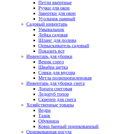
Петли ввертные
Ручки для окон
Завертки для окон
Угольник рамный
Садовый инвентарь
Умывальник
Лейка садовая
Шланг для полива
Опрыскиватель садовый
Показать все
Инвентарь для уборки
Веник сорго
Швабра щетка
Совки для мусора
Метла полипропиленовая
Инвентарь для уборки снега
Лопата снеговая
Ледоруб топор
Скрепер для снега
Хозяйственные товары
Ведра
Тазик
Обувница
Ковш банный оцинкованный
Оцинкованная посуда