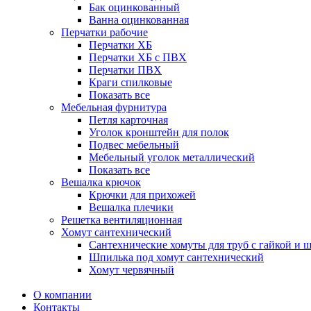
Бак оцинкованный
Ванна оцинкованная
Перчатки рабочие
Перчатки ХБ
Перчатки ХБ с ПВХ
Перчатки ПВХ
Краги спилковые
Показать все
Мебельная фурнитура
Петля карточная
Уголок кронштейн для полок
Подвес мебельный
Мебельный уголок металлический
Показать все
Вешалка крючок
Крючки для прихожей
Вешалка плечики
Решетка вентиляционная
Хомут сантехнический
Сантехнические хомуты для труб с гайкой и 
Шпилька под хомут сантехнический
Хомут червячный
О компании
Контакты