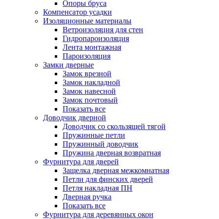
Опоры бруса
Компенсатор усадки
Изоляционные материалы
Ветроизоляция для стен
Гидропароизоляция
Лента монтажная
Пароизоляция
Замки дверные
Замок врезной
Замок накладной
Замок навесной
Замок почтовый
Показать все
Доводчик дверной
Доводчик со скользящей тягой
Пружинные петли
Пружинный доводчик
Пружина дверная возвратная
Фурнитура для дверей
Защелка дверная межкомнатная
Петли для финских дверей
Петля накладная ПН
Дверная ручка
Показать все
Фурнитура для деревянных окон