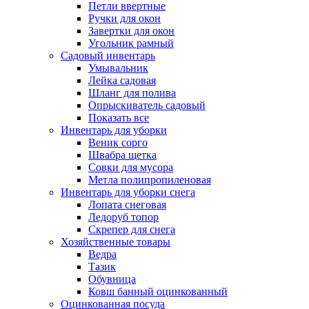
Петли ввертные
Ручки для окон
Завертки для окон
Угольник рамный
Садовый инвентарь
Умывальник
Лейка садовая
Шланг для полива
Опрыскиватель садовый
Показать все
Инвентарь для уборки
Веник сорго
Швабра щетка
Совки для мусора
Метла полипропиленовая
Инвентарь для уборки снега
Лопата снеговая
Ледоруб топор
Скрепер для снега
Хозяйственные товары
Ведра
Тазик
Обувница
Ковш банный оцинкованный
Оцинкованная посуда