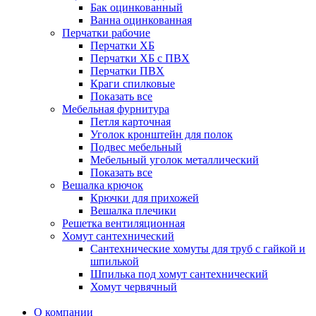
Бак оцинкованный
Ванна оцинкованная
Перчатки рабочие
Перчатки ХБ
Перчатки ХБ с ПВХ
Перчатки ПВХ
Краги спилковые
Показать все
Мебельная фурнитура
Петля карточная
Уголок кронштейн для полок
Подвес мебельный
Мебельный уголок металлический
Показать все
Вешалка крючок
Крючки для прихожей
Вешалка плечики
Решетка вентиляционная
Хомут сантехнический
Сантехнические хомуты для труб с гайкой и
шпилькой
Шпилька под хомут сантехнический
Хомут червячный
О компании