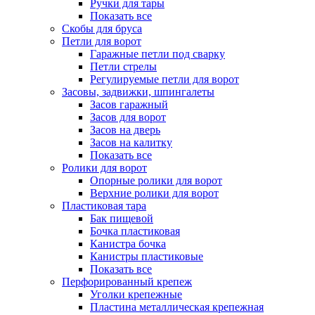
Ручки для тары
Показать все
Скобы для бруса
Петли для ворот
Гаражные петли под сварку
Петли стрелы
Регулируемые петли для ворот
Засовы, задвижки, шпингалеты
Засов гаражный
Засов для ворот
Засов на дверь
Засов на калитку
Показать все
Ролики для ворот
Опорные ролики для ворот
Верхние ролики для ворот
Пластиковая тара
Бак пищевой
Бочка пластиковая
Канистра бочка
Канистры пластиковые
Показать все
Перфорированный крепеж
Уголки крепежные
Пластина металлическая крепежная