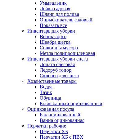
Умывальник
Лейка садовая
Шланг для полива
Опрыскиватель садовый
Показать все
Инвентарь для уборки
Веник сорго
Швабра щетка
Совки для мусора
Метла полипропиленовая
Инвентарь для уборки снега
Лопата снеговая
Ледоруб топор
Скрепер для снега
Хозяйственные товары
Ведра
Тазик
Обувница
Ковш банный оцинкованный
Оцинкованная посуда
Бак оцинкованный
Ванна оцинкованная
Перчатки рабочие
Перчатки ХБ
Перчатки ХБ с ПВХ