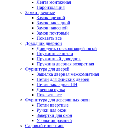
Лента монтажная
Пароизоляция
Замки дверные
Замок врезной
Замок накладной
Замок навесной
Замок почтовый
Показать все
Доводчик дверной
Доводчик со скользящей тягой
Пружинные петли
Пружинный доводчик
Пружина дверная возвратная
Фурнитура для дверей
Защелка дверная межкомнатная
Петли для финских дверей
Петля накладная ПН
Дверная ручка
Показать все
Фурнитура для деревянных окон
Петли ввертные
Ручки для окон
Завертки для окон
Угольник рамный
Садовый инвентарь