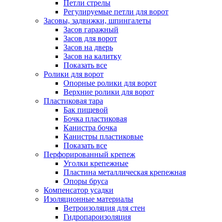
Петли стрелы
Регулируемые петли для ворот
Засовы, задвижки, шпингалеты
Засов гаражный
Засов для ворот
Засов на дверь
Засов на калитку
Показать все
Ролики для ворот
Опорные ролики для ворот
Верхние ролики для ворот
Пластиковая тара
Бак пищевой
Бочка пластиковая
Канистра бочка
Канистры пластиковые
Показать все
Перфорированный крепеж
Уголки крепежные
Пластина металлическая крепежная
Опоры бруса
Компенсатор усадки
Изоляционные материалы
Ветроизоляция для стен
Гидропароизоляция