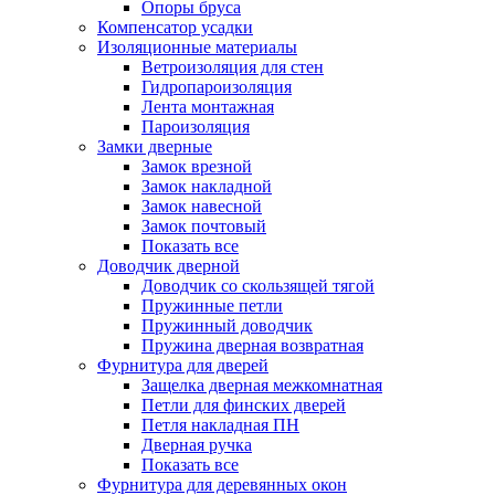
Опоры бруса
Компенсатор усадки
Изоляционные материалы
Ветроизоляция для стен
Гидропароизоляция
Лента монтажная
Пароизоляция
Замки дверные
Замок врезной
Замок накладной
Замок навесной
Замок почтовый
Показать все
Доводчик дверной
Доводчик со скользящей тягой
Пружинные петли
Пружинный доводчик
Пружина дверная возвратная
Фурнитура для дверей
Защелка дверная межкомнатная
Петли для финских дверей
Петля накладная ПН
Дверная ручка
Показать все
Фурнитура для деревянных окон