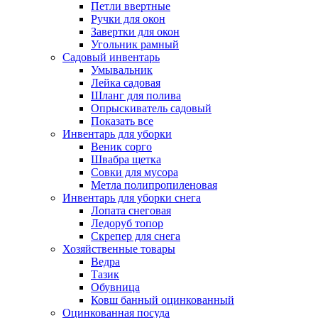
Петли ввертные
Ручки для окон
Завертки для окон
Угольник рамный
Садовый инвентарь
Умывальник
Лейка садовая
Шланг для полива
Опрыскиватель садовый
Показать все
Инвентарь для уборки
Веник сорго
Швабра щетка
Совки для мусора
Метла полипропиленовая
Инвентарь для уборки снега
Лопата снеговая
Ледоруб топор
Скрепер для снега
Хозяйственные товары
Ведра
Тазик
Обувница
Ковш банный оцинкованный
Оцинкованная посуда