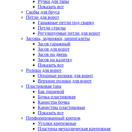
Ручки для тары
Показать все
Скобы для бруса
Петли для ворот
Гаражные петли под сварку
Петли стрелы
Регулируемые петли для ворот
Засовы, задвижки, шпингалеты
Засов гаражный
Засов для ворот
Засов на дверь
Засов на калитку
Показать все
Ролики для ворот
Опорные ролики для ворот
Верхние ролики для ворот
Пластиковая тара
Бак пищевой
Бочка пластиковая
Канистра бочка
Канистры пластиковые
Показать все
Перфорированный крепеж
Уголки крепежные
Пластина металлическая крепежная