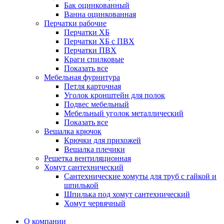
Бак оцинкованный
Ванна оцинкованная
Перчатки рабочие
Перчатки ХБ
Перчатки ХБ с ПВХ
Перчатки ПВХ
Краги спилковые
Показать все
Мебельная фурнитура
Петля карточная
Уголок кронштейн для полок
Подвес мебельный
Мебельный уголок металлический
Показать все
Вешалка крючок
Крючки для прихожей
Вешалка плечики
Решетка вентиляционная
Хомут сантехнический
Сантехнические хомуты для труб с гайкой и
шпилькой
Шпилька под хомут сантехнический
Хомут червячный
О компании