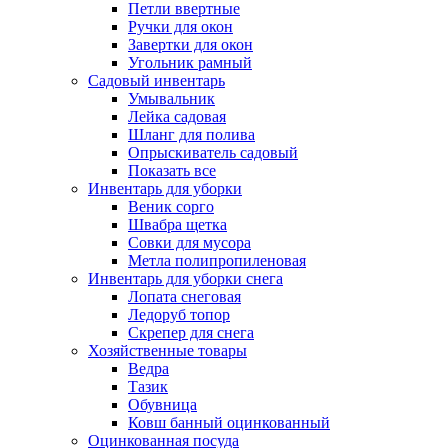
Петли ввертные
Ручки для окон
Завертки для окон
Угольник рамный
Садовый инвентарь
Умывальник
Лейка садовая
Шланг для полива
Опрыскиватель садовый
Показать все
Инвентарь для уборки
Веник сорго
Швабра щетка
Совки для мусора
Метла полипропиленовая
Инвентарь для уборки снега
Лопата снеговая
Ледоруб топор
Скрепер для снега
Хозяйственные товары
Ведра
Тазик
Обувница
Ковш банный оцинкованный
Оцинкованная посуда