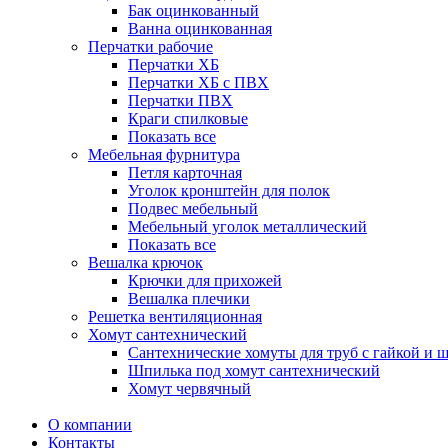
Бак оцинкованный
Ванна оцинкованная
Перчатки рабочие
Перчатки ХБ
Перчатки ХБ с ПВХ
Перчатки ПВХ
Краги спилковые
Показать все
Мебельная фурнитура
Петля карточная
Уголок кронштейн для полок
Подвес мебельный
Мебельный уголок металлический
Показать все
Вешалка крючок
Крючки для прихожей
Вешалка плечики
Решетка вентиляционная
Хомут сантехнический
Сантехнические хомуты для труб с гайкой и 
Шпилька под хомут сантехнический
Хомут червячный
О компании
Контакты