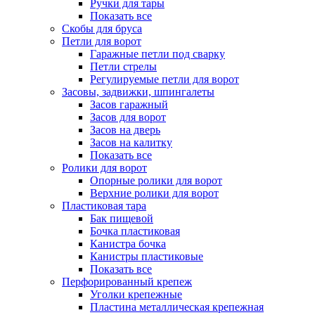
Ручки для тары
Показать все
Скобы для бруса
Петли для ворот
Гаражные петли под сварку
Петли стрелы
Регулируемые петли для ворот
Засовы, задвижки, шпингалеты
Засов гаражный
Засов для ворот
Засов на дверь
Засов на калитку
Показать все
Ролики для ворот
Опорные ролики для ворот
Верхние ролики для ворот
Пластиковая тара
Бак пищевой
Бочка пластиковая
Канистра бочка
Канистры пластиковые
Показать все
Перфорированный крепеж
Уголки крепежные
Пластина металлическая крепежная