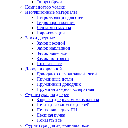
Опоры бруса
Компенсатор усадки
Изоляционные материалы
Ветроизоляция для стен
Гидропароизоляция
Лента монтажная
Пароизоляция
Замки дверные
Замок врезной
Замок накладной
Замок навесной
Замок почтовый
Показать все
Доводчик дверной
Доводчик со скользящей тягой
Пружинные петли
Пружинный доводчик
Пружина дверная возвратная
Фурнитура для дверей
Защелка дверная межкомнатная
Петли для финских дверей
Петля накладная ПН
Дверная ручка
Показать все
Фурнитура для деревянных окон