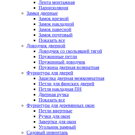
Лента монтажная
Пароизоляция
Замки дверные
Замок врезной
Замок накладной
Замок навесной
Замок почтовый
Показать все
Доводчик дверной
Доводчик со скользящей тягой
Пружинные петли
Пружинный доводчик
Пружина дверная возвратная
Фурнитура для дверей
Защелка дверная межкомнатная
Петли для финских дверей
Петля накладная ПН
Дверная ручка
Показать все
Фурнитура для деревянных окон
Петли ввертные
Ручки для окон
Завертки для окон
Угольник рамный
Садовый инвентарь