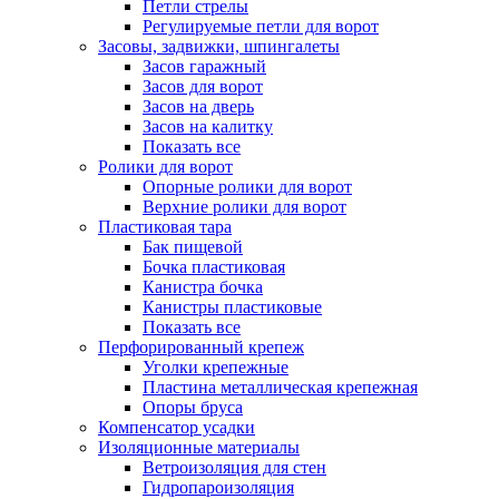
Петли стрелы
Регулируемые петли для ворот
Засовы, задвижки, шпингалеты
Засов гаражный
Засов для ворот
Засов на дверь
Засов на калитку
Показать все
Ролики для ворот
Опорные ролики для ворот
Верхние ролики для ворот
Пластиковая тара
Бак пищевой
Бочка пластиковая
Канистра бочка
Канистры пластиковые
Показать все
Перфорированный крепеж
Уголки крепежные
Пластина металлическая крепежная
Опоры бруса
Компенсатор усадки
Изоляционные материалы
Ветроизоляция для стен
Гидропароизоляция