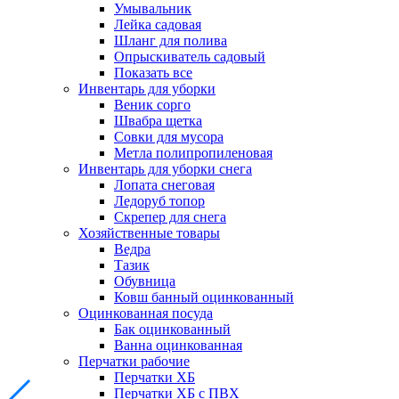
Умывальник
Лейка садовая
Шланг для полива
Опрыскиватель садовый
Показать все
Инвентарь для уборки
Веник сорго
Швабра щетка
Совки для мусора
Метла полипропиленовая
Инвентарь для уборки снега
Лопата снеговая
Ледоруб топор
Скрепер для снега
Хозяйственные товары
Ведра
Тазик
Обувница
Ковш банный оцинкованный
Оцинкованная посуда
Бак оцинкованный
Ванна оцинкованная
Перчатки рабочие
Перчатки ХБ
Перчатки ХБ с ПВХ