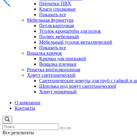
Перчатки ПВХ
Краги спилковые
Показать все
Мебельная фурнитура
Петля карточная
Уголок кронштейн для полок
Подвес мебельный
Мебельный уголок металлический
Показать все
Вешалка крючок
Крючки для прихожей
Вешалка плечики
Решетка вентиляционная
Хомут сантехнический
Сантехнические хомуты для труб с гайкой и 
Шпилька под хомут сантехнический
Хомут червячный
О компании
Контакты
Все результаты