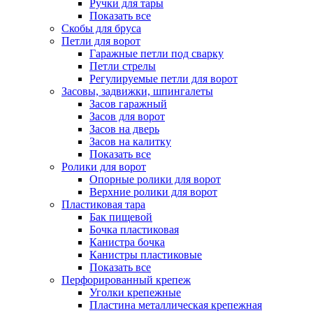
Ручки для тары
Показать все
Скобы для бруса
Петли для ворот
Гаражные петли под сварку
Петли стрелы
Регулируемые петли для ворот
Засовы, задвижки, шпингалеты
Засов гаражный
Засов для ворот
Засов на дверь
Засов на калитку
Показать все
Ролики для ворот
Опорные ролики для ворот
Верхние ролики для ворот
Пластиковая тара
Бак пищевой
Бочка пластиковая
Канистра бочка
Канистры пластиковые
Показать все
Перфорированный крепеж
Уголки крепежные
Пластина металлическая крепежная