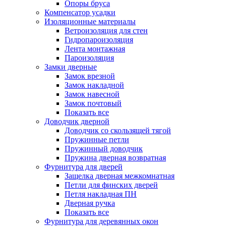
Опоры бруса
Компенсатор усадки
Изоляционные материалы
Ветроизоляция для стен
Гидропароизоляция
Лента монтажная
Пароизоляция
Замки дверные
Замок врезной
Замок накладной
Замок навесной
Замок почтовый
Показать все
Доводчик дверной
Доводчик со скользящей тягой
Пружинные петли
Пружинный доводчик
Пружина дверная возвратная
Фурнитура для дверей
Защелка дверная межкомнатная
Петли для финских дверей
Петля накладная ПН
Дверная ручка
Показать все
Фурнитура для деревянных окон