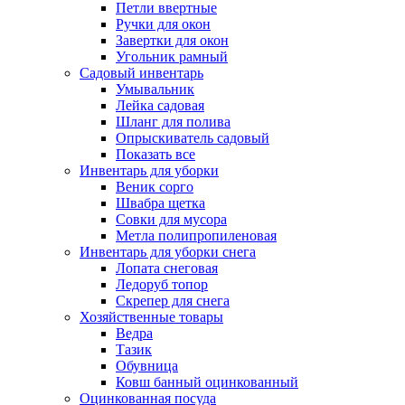
Петли ввертные
Ручки для окон
Завертки для окон
Угольник рамный
Садовый инвентарь
Умывальник
Лейка садовая
Шланг для полива
Опрыскиватель садовый
Показать все
Инвентарь для уборки
Веник сорго
Швабра щетка
Совки для мусора
Метла полипропиленовая
Инвентарь для уборки снега
Лопата снеговая
Ледоруб топор
Скрепер для снега
Хозяйственные товары
Ведра
Тазик
Обувница
Ковш банный оцинкованный
Оцинкованная посуда