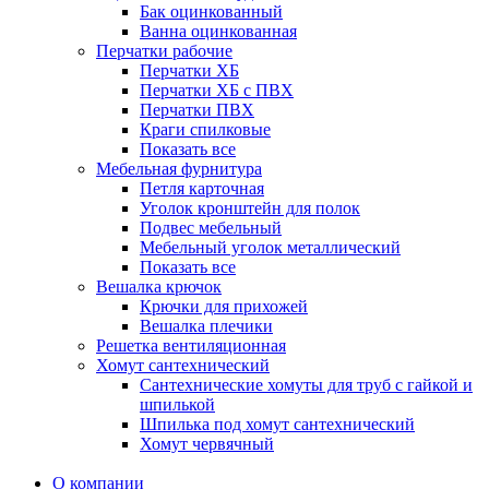
Бак оцинкованный
Ванна оцинкованная
Перчатки рабочие
Перчатки ХБ
Перчатки ХБ с ПВХ
Перчатки ПВХ
Краги спилковые
Показать все
Мебельная фурнитура
Петля карточная
Уголок кронштейн для полок
Подвес мебельный
Мебельный уголок металлический
Показать все
Вешалка крючок
Крючки для прихожей
Вешалка плечики
Решетка вентиляционная
Хомут сантехнический
Сантехнические хомуты для труб с гайкой и
шпилькой
Шпилька под хомут сантехнический
Хомут червячный
О компании