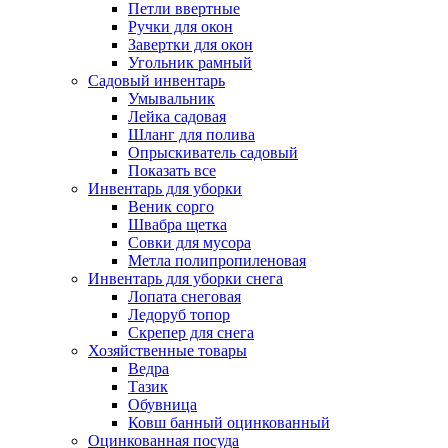
Петли ввертные
Ручки для окон
Завертки для окон
Угольник рамный
Садовый инвентарь
Умывальник
Лейка садовая
Шланг для полива
Опрыскиватель садовый
Показать все
Инвентарь для уборки
Веник сорго
Швабра щетка
Совки для мусора
Метла полипропиленовая
Инвентарь для уборки снега
Лопата снеговая
Ледоруб топор
Скрепер для снега
Хозяйственные товары
Ведра
Тазик
Обувница
Ковш банный оцинкованный
Оцинкованная посуда