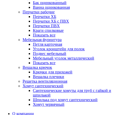
Бак оцинкованный
Ванна оцинкованная
Перчатки рабочие
Перчатки ХБ
Перчатки ХБ с ПВХ
Перчатки ПВХ
Краги спилковые
Показать все
Мебельная фурнитура
Петля карточная
Уголок кронштейн для полок
Подвес мебельный
Мебельный уголок металлический
Показать все
Вешалка крючок
Крючки для прихожей
Вешалка плечики
Решетка вентиляционная
Хомут сантехнический
Сантехнические хомуты для труб с гайкой и
шпилькой
Шпилька под хомут сантехнический
Хомут червячный
О компании