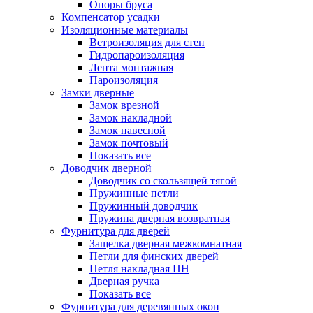
Опоры бруса
Компенсатор усадки
Изоляционные материалы
Ветроизоляция для стен
Гидропароизоляция
Лента монтажная
Пароизоляция
Замки дверные
Замок врезной
Замок накладной
Замок навесной
Замок почтовый
Показать все
Доводчик дверной
Доводчик со скользящей тягой
Пружинные петли
Пружинный доводчик
Пружина дверная возвратная
Фурнитура для дверей
Защелка дверная межкомнатная
Петли для финских дверей
Петля накладная ПН
Дверная ручка
Показать все
Фурнитура для деревянных окон