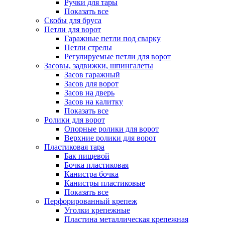
Ручки для тары
Показать все
Скобы для бруса
Петли для ворот
Гаражные петли под сварку
Петли стрелы
Регулируемые петли для ворот
Засовы, задвижки, шпингалеты
Засов гаражный
Засов для ворот
Засов на дверь
Засов на калитку
Показать все
Ролики для ворот
Опорные ролики для ворот
Верхние ролики для ворот
Пластиковая тара
Бак пищевой
Бочка пластиковая
Канистра бочка
Канистры пластиковые
Показать все
Перфорированный крепеж
Уголки крепежные
Пластина металлическая крепежная