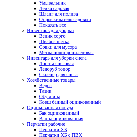
Умывальник
Лейка садовая
Шланг для полива
Опрыскиватель садовый
Показать все
Инвентарь для уборки
Веник сорго
Швабра щетка
Совки для мусора
Метла полипропиленовая
Инвентарь для уборки снега
Лопата снеговая
Ледоруб топор
Скрепер для снега
Хозяйственные товары
Ведра
Тазик
Обувница
Ковш банный оцинкованный
Оцинкованная посуда
Бак оцинкованный
Ванна оцинкованная
Перчатки рабочие
Перчатки ХБ
Перчатки ХБ с ПВХ