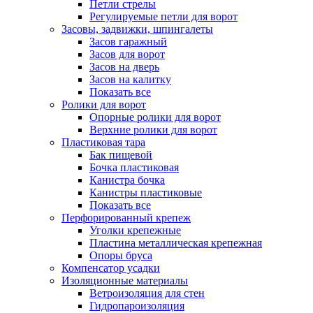
Петли стрелы
Регулируемые петли для ворот
Засовы, задвижки, шпингалеты
Засов гаражный
Засов для ворот
Засов на дверь
Засов на калитку
Показать все
Ролики для ворот
Опорные ролики для ворот
Верхние ролики для ворот
Пластиковая тара
Бак пищевой
Бочка пластиковая
Канистра бочка
Канистры пластиковые
Показать все
Перфорированный крепеж
Уголки крепежные
Пластина металлическая крепежная
Опоры бруса
Компенсатор усадки
Изоляционные материалы
Ветроизоляция для стен
Гидропароизоляция