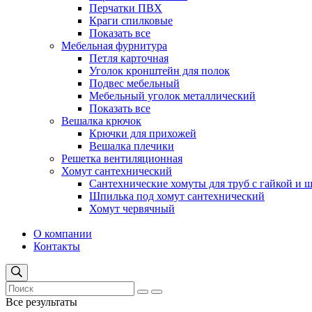
Перчатки ПВХ
Краги спилковые
Показать все
Мебельная фурнитура
Петля карточная
Уголок кронштейн для полок
Подвес мебельный
Мебельный уголок металлический
Показать все
Вешалка крючок
Крючки для прихожей
Вешалка плечики
Решетка вентиляционная
Хомут сантехнический
Сантехнические хомуты для труб с гайкой и 
Шпилька под хомут сантехнический
Хомут червячный
О компании
Контакты
Все результаты