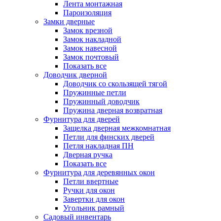
Лента монтажная
Пароизоляция
Замки дверные
Замок врезной
Замок накладной
Замок навесной
Замок почтовый
Показать все
Доводчик дверной
Доводчик со скользящей тягой
Пружинные петли
Пружинный доводчик
Пружина дверная возвратная
Фурнитура для дверей
Защелка дверная межкомнатная
Петли для финских дверей
Петля накладная ПН
Дверная ручка
Показать все
Фурнитура для деревянных окон
Петли ввертные
Ручки для окон
Завертки для окон
Угольник рамный
Садовый инвентарь