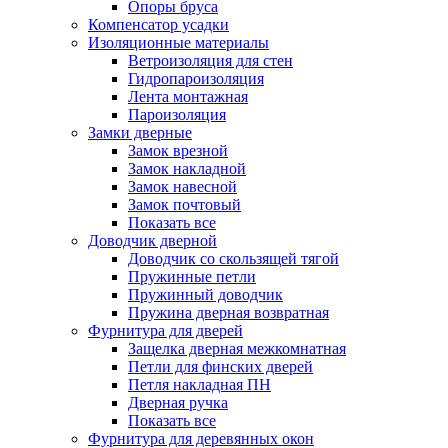
Опоры бруса
Компенсатор усадки
Изоляционные материалы
Ветроизоляция для стен
Гидропароизоляция
Лента монтажная
Пароизоляция
Замки дверные
Замок врезной
Замок накладной
Замок навесной
Замок почтовый
Показать все
Доводчик дверной
Доводчик со скользящей тягой
Пружинные петли
Пружинный доводчик
Пружина дверная возвратная
Фурнитура для дверей
Защелка дверная межкомнатная
Петли для финских дверей
Петля накладная ПН
Дверная ручка
Показать все
Фурнитура для деревянных окон