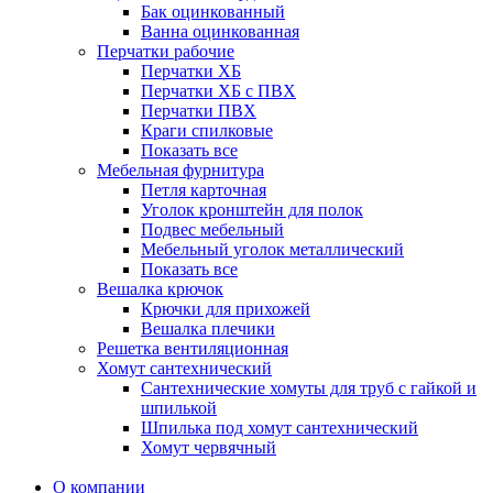
Бак оцинкованный
Ванна оцинкованная
Перчатки рабочие
Перчатки ХБ
Перчатки ХБ с ПВХ
Перчатки ПВХ
Краги спилковые
Показать все
Мебельная фурнитура
Петля карточная
Уголок кронштейн для полок
Подвес мебельный
Мебельный уголок металлический
Показать все
Вешалка крючок
Крючки для прихожей
Вешалка плечики
Решетка вентиляционная
Хомут сантехнический
Сантехнические хомуты для труб с гайкой и
шпилькой
Шпилька под хомут сантехнический
Хомут червячный
О компании