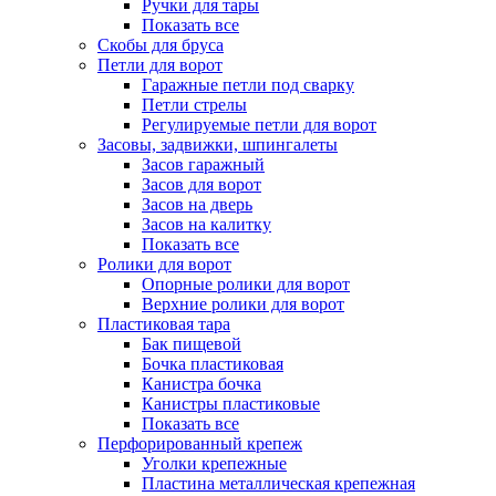
Ручки для тары
Показать все
Скобы для бруса
Петли для ворот
Гаражные петли под сварку
Петли стрелы
Регулируемые петли для ворот
Засовы, задвижки, шпингалеты
Засов гаражный
Засов для ворот
Засов на дверь
Засов на калитку
Показать все
Ролики для ворот
Опорные ролики для ворот
Верхние ролики для ворот
Пластиковая тара
Бак пищевой
Бочка пластиковая
Канистра бочка
Канистры пластиковые
Показать все
Перфорированный крепеж
Уголки крепежные
Пластина металлическая крепежная