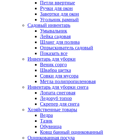
Петли ввертные
Ручки для окон
Завертки для окон
Угольник рамный
Садовый инвентарь
Умывальник
Лейка садовая
Шланг для полива
Опрыскиватель садовый
Показать все
Инвентарь для уборки
Веник сорго
Швабра щетка
Совки для мусора
Метла полипропиленовая
Инвентарь для уборки снега
Лопата снеговая
Ледоруб топор
Скрепер для снега
Хозяйственные товары
Ведра
Тазик
Обувница
Ковш банный оцинкованный
Оцинкованная посуда