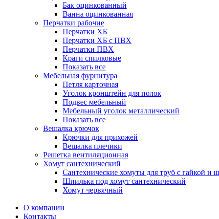
Бак оцинкованный
Ванна оцинкованная
Перчатки рабочие
Перчатки ХБ
Перчатки ХБ с ПВХ
Перчатки ПВХ
Краги спилковые
Показать все
Мебельная фурнитура
Петля карточная
Уголок кронштейн для полок
Подвес мебельный
Мебельный уголок металлический
Показать все
Вешалка крючок
Крючки для прихожей
Вешалка плечики
Решетка вентиляционная
Хомут сантехнический
Сантехнические хомуты для труб с гайкой и 
Шпилька под хомут сантехнический
Хомут червячный
О компании
Контакты