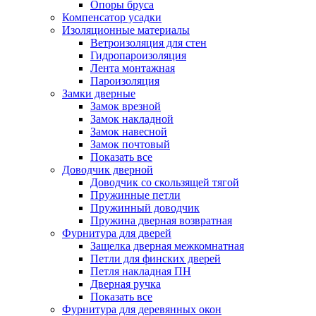
Опоры бруса
Компенсатор усадки
Изоляционные материалы
Ветроизоляция для стен
Гидропароизоляция
Лента монтажная
Пароизоляция
Замки дверные
Замок врезной
Замок накладной
Замок навесной
Замок почтовый
Показать все
Доводчик дверной
Доводчик со скользящей тягой
Пружинные петли
Пружинный доводчик
Пружина дверная возвратная
Фурнитура для дверей
Защелка дверная межкомнатная
Петли для финских дверей
Петля накладная ПН
Дверная ручка
Показать все
Фурнитура для деревянных окон