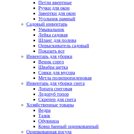
Петли ввертные
Ручки для окон
Завертки для окон
Угольник рамный
Садовый инвентарь
Умывальник
Лейка садовая
Шланг для полива
Опрыскиватель садовый
Показать все
Инвентарь для уборки
Веник сорго
Швабра щетка
Совки для мусора
Метла полипропиленовая
Инвентарь для уборки снега
Лопата снеговая
Ледоруб топор
Скрепер для снега
Хозяйственные товары
Ведра
Тазик
Обувница
Ковш банный оцинкованный
Оцинкованная посуда