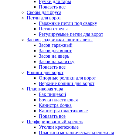
Ручки для тары
Показать все
Скобы для бруса
Петли для ворот
Гаражные петли под сварку
Петли стрелы
Регулируемые петли для ворот
Засовы, задвижки, шпингалеты
Засов гаражный
Засов для ворот
Засов на дверь
Засов на калитку
Показать все
Ролики для ворот
Опорные ролики для ворот
Верхние ролики для ворот
Пластиковая тара
Бак пищевой
Бочка пластиковая
Канистра бочка
Канистры пластиковые
Показать все
Перфорированный крепеж
Уголки крепежные
Пластина металлическая крепежная