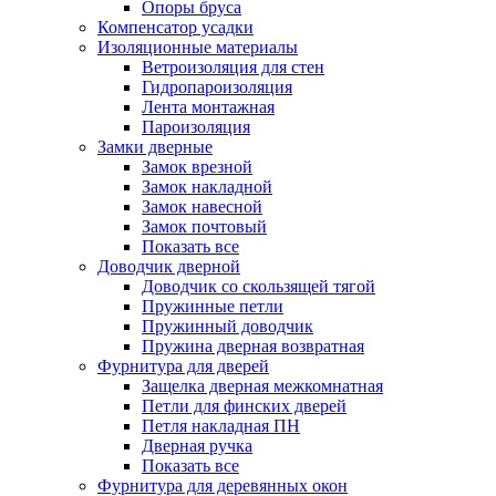
Опоры бруса
Компенсатор усадки
Изоляционные материалы
Ветроизоляция для стен
Гидропароизоляция
Лента монтажная
Пароизоляция
Замки дверные
Замок врезной
Замок накладной
Замок навесной
Замок почтовый
Показать все
Доводчик дверной
Доводчик со скользящей тягой
Пружинные петли
Пружинный доводчик
Пружина дверная возвратная
Фурнитура для дверей
Защелка дверная межкомнатная
Петли для финских дверей
Петля накладная ПН
Дверная ручка
Показать все
Фурнитура для деревянных окон