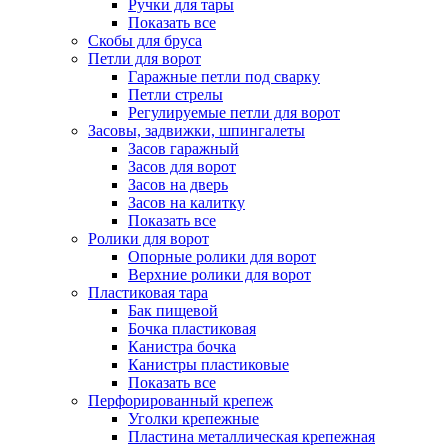
Ручки для тары
Показать все
Скобы для бруса
Петли для ворот
Гаражные петли под сварку
Петли стрелы
Регулируемые петли для ворот
Засовы, задвижки, шпингалеты
Засов гаражный
Засов для ворот
Засов на дверь
Засов на калитку
Показать все
Ролики для ворот
Опорные ролики для ворот
Верхние ролики для ворот
Пластиковая тара
Бак пищевой
Бочка пластиковая
Канистра бочка
Канистры пластиковые
Показать все
Перфорированный крепеж
Уголки крепежные
Пластина металлическая крепежная