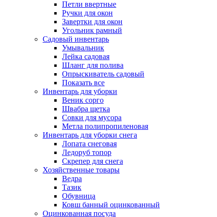
Петли ввертные
Ручки для окон
Завертки для окон
Угольник рамный
Садовый инвентарь
Умывальник
Лейка садовая
Шланг для полива
Опрыскиватель садовый
Показать все
Инвентарь для уборки
Веник сорго
Швабра щетка
Совки для мусора
Метла полипропиленовая
Инвентарь для уборки снега
Лопата снеговая
Ледоруб топор
Скрепер для снега
Хозяйственные товары
Ведра
Тазик
Обувница
Ковш банный оцинкованный
Оцинкованная посуда