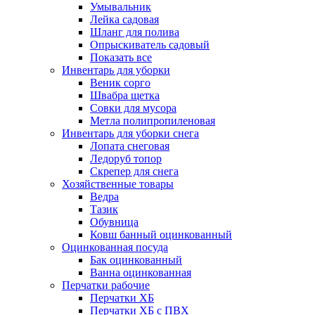
Умывальник
Лейка садовая
Шланг для полива
Опрыскиватель садовый
Показать все
Инвентарь для уборки
Веник сорго
Швабра щетка
Совки для мусора
Метла полипропиленовая
Инвентарь для уборки снега
Лопата снеговая
Ледоруб топор
Скрепер для снега
Хозяйственные товары
Ведра
Тазик
Обувница
Ковш банный оцинкованный
Оцинкованная посуда
Бак оцинкованный
Ванна оцинкованная
Перчатки рабочие
Перчатки ХБ
Перчатки ХБ с ПВХ