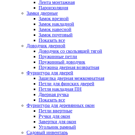
Лента монтажная
Пароизоляция
Замки дверные
Замок врезной
Замок накладной
Замок навесной
Замок почтовый
Показать все
Доводчик дверной
Доводчик со скользящей тягой
Пружинные петли
Пружинный доводчик
Пружина дверная возвратная
Фурнитура для дверей
Защелка дверная межкомнатная
Петли для финских дверей
Петля накладная ПН
Дверная ручка
Показать все
Фурнитура для деревянных окон
Петли ввертные
Ручки для окон
Завертки для окон
Угольник рамный
Садовый инвентарь