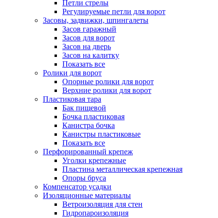
Петли стрелы
Регулируемые петли для ворот
Засовы, задвижки, шпингалеты
Засов гаражный
Засов для ворот
Засов на дверь
Засов на калитку
Показать все
Ролики для ворот
Опорные ролики для ворот
Верхние ролики для ворот
Пластиковая тара
Бак пищевой
Бочка пластиковая
Канистра бочка
Канистры пластиковые
Показать все
Перфорированный крепеж
Уголки крепежные
Пластина металлическая крепежная
Опоры бруса
Компенсатор усадки
Изоляционные материалы
Ветроизоляция для стен
Гидропароизоляция