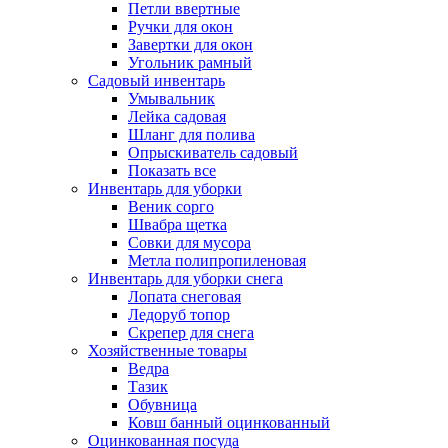
Петли ввертные
Ручки для окон
Завертки для окон
Угольник рамный
Садовый инвентарь
Умывальник
Лейка садовая
Шланг для полива
Опрыскиватель садовый
Показать все
Инвентарь для уборки
Веник сорго
Швабра щетка
Совки для мусора
Метла полипропиленовая
Инвентарь для уборки снега
Лопата снеговая
Ледоруб топор
Скрепер для снега
Хозяйственные товары
Ведра
Тазик
Обувница
Ковш банный оцинкованный
Оцинкованная посуда