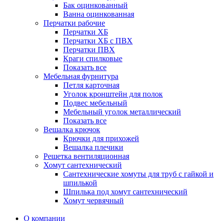
Бак оцинкованный
Ванна оцинкованная
Перчатки рабочие
Перчатки ХБ
Перчатки ХБ с ПВХ
Перчатки ПВХ
Краги спилковые
Показать все
Мебельная фурнитура
Петля карточная
Уголок кронштейн для полок
Подвес мебельный
Мебельный уголок металлический
Показать все
Вешалка крючок
Крючки для прихожей
Вешалка плечики
Решетка вентиляционная
Хомут сантехнический
Сантехнические хомуты для труб с гайкой и
шпилькой
Шпилька под хомут сантехнический
Хомут червячный
О компании