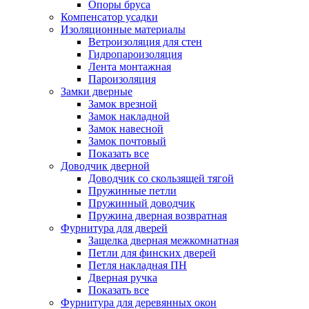
Опоры бруса
Компенсатор усадки
Изоляционные материалы
Ветроизоляция для стен
Гидропароизоляция
Лента монтажная
Пароизоляция
Замки дверные
Замок врезной
Замок накладной
Замок навесной
Замок почтовый
Показать все
Доводчик дверной
Доводчик со скользящей тягой
Пружинные петли
Пружинный доводчик
Пружина дверная возвратная
Фурнитура для дверей
Защелка дверная межкомнатная
Петли для финских дверей
Петля накладная ПН
Дверная ручка
Показать все
Фурнитура для деревянных окон