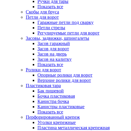
Ручки для тары
Показать все
Скобы для бруса
Петли для ворот
Гаражные петли под сварку
Петли стрелы
Регулируемые петли для ворот
Засовы, задвижки, шпингалеты
Засов гаражный
Засов для ворот
Засов на дверь
Засов на калитку
Показать все
Ролики для ворот
Опорные ролики для ворот
Верхние ролики для ворот
Пластиковая тара
Бак пищевой
Бочка пластиковая
Канистра бочка
Канистры пластиковые
Показать все
Перфорированный крепеж
Уголки крепежные
Пластина металлическая крепежная