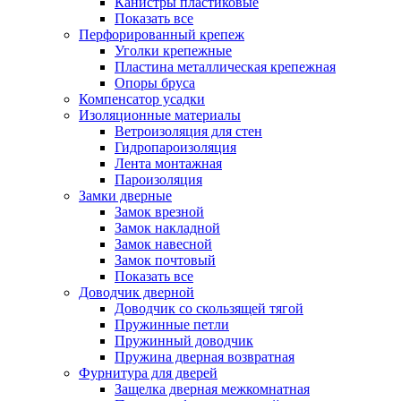
Канистры пластиковые
Показать все
Перфорированный крепеж
Уголки крепежные
Пластина металлическая крепежная
Опоры бруса
Компенсатор усадки
Изоляционные материалы
Ветроизоляция для стен
Гидропароизоляция
Лента монтажная
Пароизоляция
Замки дверные
Замок врезной
Замок накладной
Замок навесной
Замок почтовый
Показать все
Доводчик дверной
Доводчик со скользящей тягой
Пружинные петли
Пружинный доводчик
Пружина дверная возвратная
Фурнитура для дверей
Защелка дверная межкомнатная