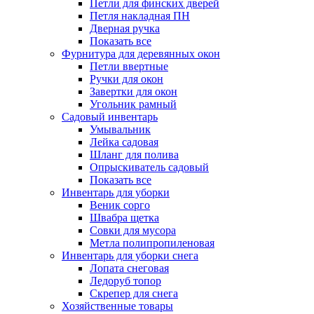
Петли для финских дверей
Петля накладная ПН
Дверная ручка
Показать все
Фурнитура для деревянных окон
Петли ввертные
Ручки для окон
Завертки для окон
Угольник рамный
Садовый инвентарь
Умывальник
Лейка садовая
Шланг для полива
Опрыскиватель садовый
Показать все
Инвентарь для уборки
Веник сорго
Швабра щетка
Совки для мусора
Метла полипропиленовая
Инвентарь для уборки снега
Лопата снеговая
Ледоруб топор
Скрепер для снега
Хозяйственные товары