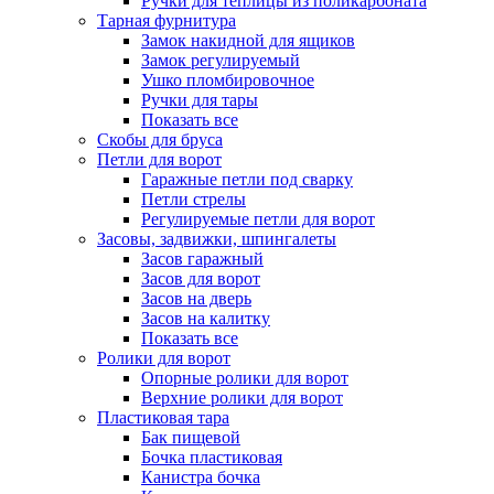
Ручки для теплицы из поликарбоната
Тарная фурнитура
Замок накидной для ящиков
Замок регулируемый
Ушко пломбировочное
Ручки для тары
Показать все
Скобы для бруса
Петли для ворот
Гаражные петли под сварку
Петли стрелы
Регулируемые петли для ворот
Засовы, задвижки, шпингалеты
Засов гаражный
Засов для ворот
Засов на дверь
Засов на калитку
Показать все
Ролики для ворот
Опорные ролики для ворот
Верхние ролики для ворот
Пластиковая тара
Бак пищевой
Бочка пластиковая
Канистра бочка