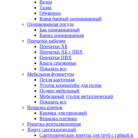
Ведра
Тазик
Обувница
Ковш банный оцинкованный
Оцинкованная посуда
Бак оцинкованный
Ванна оцинкованная
Перчатки рабочие
Перчатки ХБ
Перчатки ХБ с ПВХ
Перчатки ПВХ
Краги спилковые
Показать все
Мебельная фурнитура
Петля карточная
Уголок кронштейн для полок
Подвес мебельный
Мебельный уголок металлический
Показать все
Вешалка крючок
Крючки для прихожей
Вешалка плечики
Решетка вентиляционная
Хомут сантехнический
Сантехнические хомуты для труб с гайкой и