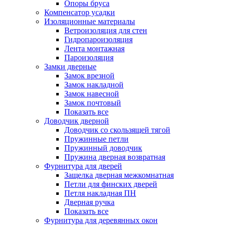
Опоры бруса
Компенсатор усадки
Изоляционные материалы
Ветроизоляция для стен
Гидропароизоляция
Лента монтажная
Пароизоляция
Замки дверные
Замок врезной
Замок накладной
Замок навесной
Замок почтовый
Показать все
Доводчик дверной
Доводчик со скользящей тягой
Пружинные петли
Пружинный доводчик
Пружина дверная возвратная
Фурнитура для дверей
Защелка дверная межкомнатная
Петли для финских дверей
Петля накладная ПН
Дверная ручка
Показать все
Фурнитура для деревянных окон