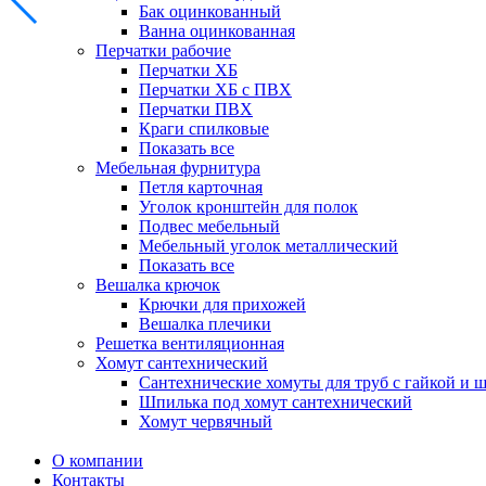
Бак оцинкованный
Ванна оцинкованная
Перчатки рабочие
Перчатки ХБ
Перчатки ХБ с ПВХ
Перчатки ПВХ
Краги спилковые
Показать все
Мебельная фурнитура
Петля карточная
Уголок кронштейн для полок
Подвес мебельный
Мебельный уголок металлический
Показать все
Вешалка крючок
Крючки для прихожей
Вешалка плечики
Решетка вентиляционная
Хомут сантехнический
Сантехнические хомуты для труб с гайкой и 
Шпилька под хомут сантехнический
Хомут червячный
О компании
Контакты