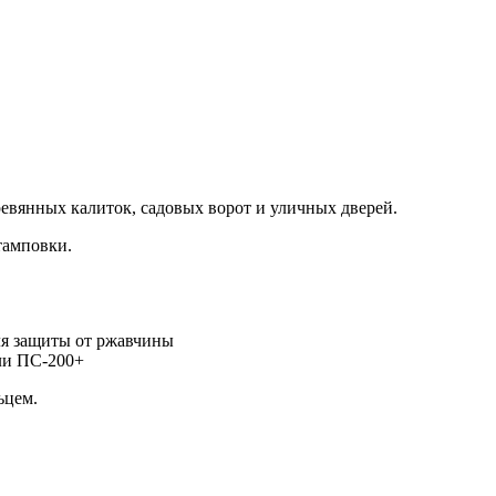
евянных калиток, садовых ворот и уличных дверей.
тамповки.
ля защиты от ржавчины
ели ПС-200+
ьцем.