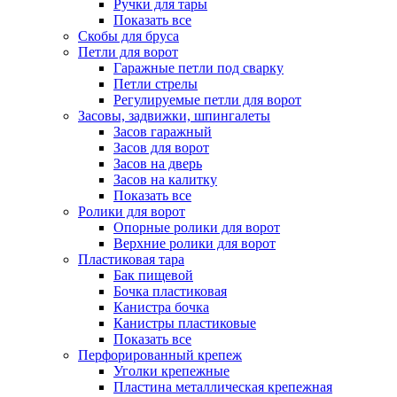
Ручки для тары
Показать все
Скобы для бруса
Петли для ворот
Гаражные петли под сварку
Петли стрелы
Регулируемые петли для ворот
Засовы, задвижки, шпингалеты
Засов гаражный
Засов для ворот
Засов на дверь
Засов на калитку
Показать все
Ролики для ворот
Опорные ролики для ворот
Верхние ролики для ворот
Пластиковая тара
Бак пищевой
Бочка пластиковая
Канистра бочка
Канистры пластиковые
Показать все
Перфорированный крепеж
Уголки крепежные
Пластина металлическая крепежная