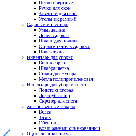
Петли ввертные
Ручки для окон
Завертки для окон
Угольник рамный
Садовый инвентарь
Умывальник
Лейка садовая
Шланг для полива
Опрыскиватель садовый
Показать все
Инвентарь для уборки
Веник сорго
Швабра щетка
Совки для мусора
Метла полипропиленовая
Инвентарь для уборки снега
Лопата снеговая
Ледоруб топор
Скрепер для снега
Хозяйственные товары
Ведра
Тазик
Обувница
Ковш банный оцинкованный
Оцинкованная посуда