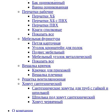
Бак оцинкованный
Ванна оцинкованная
Перчатки рабочие
Перчатки ХБ
Перчатки ХБ с ПВХ
Перчатки ПВХ
Краги спилковые
Показать все
Мебельная фурнитура
Петля карточная
Уголок кронштейн для полок
Подвес мебельный
Мебельный уголок металлический
Показать все
Вешалка крючок
Крючки для прихожей
Вешалка плечики
Решетка вентиляционная
Хомут сантехнический
Сантехнические хомуты для труб с гайкой и
шпилькой
Шпилька под хомут сантехнический
Хомут червячный
О компании