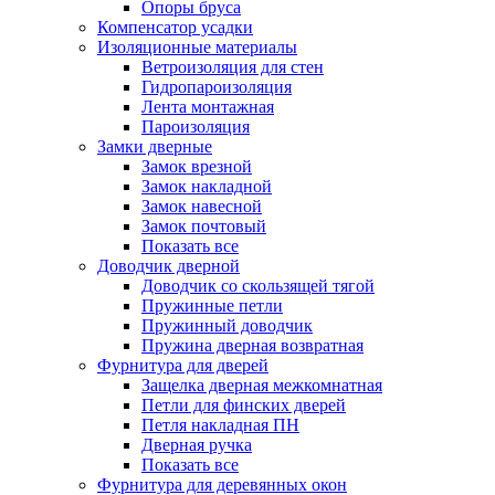
Опоры бруса
Компенсатор усадки
Изоляционные материалы
Ветроизоляция для стен
Гидропароизоляция
Лента монтажная
Пароизоляция
Замки дверные
Замок врезной
Замок накладной
Замок навесной
Замок почтовый
Показать все
Доводчик дверной
Доводчик со скользящей тягой
Пружинные петли
Пружинный доводчик
Пружина дверная возвратная
Фурнитура для дверей
Защелка дверная межкомнатная
Петли для финских дверей
Петля накладная ПН
Дверная ручка
Показать все
Фурнитура для деревянных окон