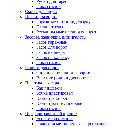
Ручки для тары
Показать все
Скобы для бруса
Петли для ворот
Гаражные петли под сварку
Петли стрелы
Регулируемые петли для ворот
Засовы, задвижки, шпингалеты
Засов гаражный
Засов для ворот
Засов на дверь
Засов на калитку
Показать все
Ролики для ворот
Опорные ролики для ворот
Верхние ролики для ворот
Пластиковая тара
Бак пищевой
Бочка пластиковая
Канистра бочка
Канистры пластиковые
Показать все
Перфорированный крепеж
Уголки крепежные
Пластина металлическая крепежная