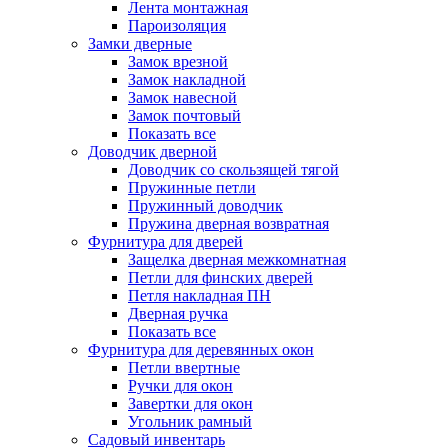
Лента монтажная
Пароизоляция
Замки дверные
Замок врезной
Замок накладной
Замок навесной
Замок почтовый
Показать все
Доводчик дверной
Доводчик со скользящей тягой
Пружинные петли
Пружинный доводчик
Пружина дверная возвратная
Фурнитура для дверей
Защелка дверная межкомнатная
Петли для финских дверей
Петля накладная ПН
Дверная ручка
Показать все
Фурнитура для деревянных окон
Петли ввертные
Ручки для окон
Завертки для окон
Угольник рамный
Садовый инвентарь