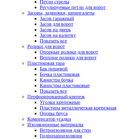
Петли стрелы
Регулируемые петли для ворот
Засовы, задвижки, шпингалеты
Засов гаражный
Засов для ворот
Засов на дверь
Засов на калитку
Показать все
Ролики для ворот
Опорные ролики для ворот
Верхние ролики для ворот
Пластиковая тара
Бак пищевой
Бочка пластиковая
Канистра бочка
Канистры пластиковые
Показать все
Перфорированный крепеж
Уголки крепежные
Пластина металлическая крепежная
Опоры бруса
Компенсатор усадки
Изоляционные материалы
Ветроизоляция для стен
Гидропароизоляция