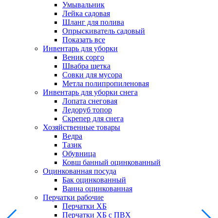
Умывальник
Лейка садовая
Шланг для полива
Опрыскиватель садовый
Показать все
Инвентарь для уборки
Веник сорго
Швабра щетка
Совки для мусора
Метла полипропиленовая
Инвентарь для уборки снега
Лопата снеговая
Ледоруб топор
Скрепер для снега
Хозяйственные товары
Ведра
Тазик
Обувница
Ковш банный оцинкованный
Оцинкованная посуда
Бак оцинкованный
Ванна оцинкованная
Перчатки рабочие
Перчатки ХБ
Перчатки ХБ с ПВХ