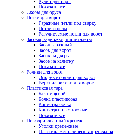
Ручки для тары
Показать все
Скобы для бруса
Петли для ворот
Гаражные петли под сварку
Петли стрелы
Регулируемые петли для ворот
Засовы, задвижки, шпингалеты
Засов гаражный
Засов для ворот
Засов на дверь
Засов на калитку
Показать все
Ролики для ворот
Опорные ролики для ворот
Верхние ролики для ворот
Пластиковая тара
Бак пищевой
Бочка пластиковая
Канистра бочка
Канистры пластиковые
Показать все
Перфорированный крепеж
Уголки крепежные
Пластина металлическая крепежная