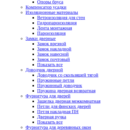
Опоры бруса
Компенсатор усадки
Изоляционные материалы
Ветроизоляция для стен
Гидропароизоляция
Лента монтажная
Пароизоляция
Замки дверные
Замок врезной
Замок накладной
Замок навесной
Замок почтовый
Показать все
Доводчик дверной
Доводчик со скользящей тягой
Пружинные петли
Пружинный доводчик
Пружина дверная возвратная
Фурнитура для дверей
Защелка дверная межкомнатная
Петли для финских дверей
Петля накладная ПН
Дверная ручка
Показать все
Фурнитура для деревянных окон