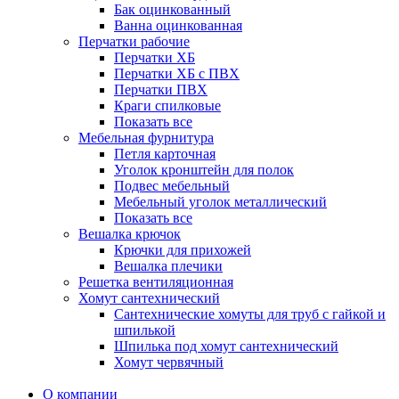
Бак оцинкованный
Ванна оцинкованная
Перчатки рабочие
Перчатки ХБ
Перчатки ХБ с ПВХ
Перчатки ПВХ
Краги спилковые
Показать все
Мебельная фурнитура
Петля карточная
Уголок кронштейн для полок
Подвес мебельный
Мебельный уголок металлический
Показать все
Вешалка крючок
Крючки для прихожей
Вешалка плечики
Решетка вентиляционная
Хомут сантехнический
Сантехнические хомуты для труб с гайкой и
шпилькой
Шпилька под хомут сантехнический
Хомут червячный
О компании