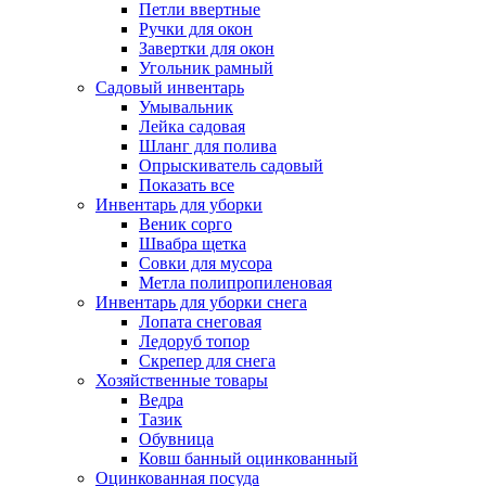
Петли ввертные
Ручки для окон
Завертки для окон
Угольник рамный
Садовый инвентарь
Умывальник
Лейка садовая
Шланг для полива
Опрыскиватель садовый
Показать все
Инвентарь для уборки
Веник сорго
Швабра щетка
Совки для мусора
Метла полипропиленовая
Инвентарь для уборки снега
Лопата снеговая
Ледоруб топор
Скрепер для снега
Хозяйственные товары
Ведра
Тазик
Обувница
Ковш банный оцинкованный
Оцинкованная посуда