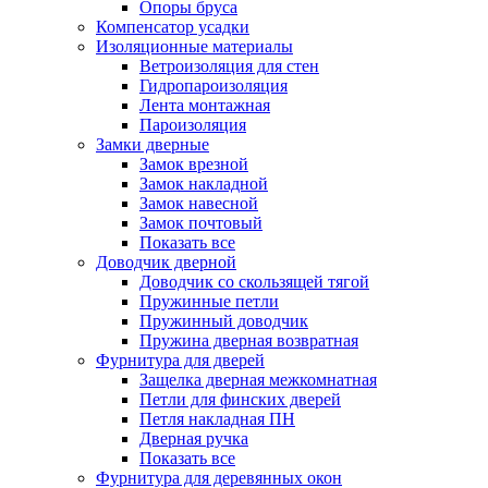
Опоры бруса
Компенсатор усадки
Изоляционные материалы
Ветроизоляция для стен
Гидропароизоляция
Лента монтажная
Пароизоляция
Замки дверные
Замок врезной
Замок накладной
Замок навесной
Замок почтовый
Показать все
Доводчик дверной
Доводчик со скользящей тягой
Пружинные петли
Пружинный доводчик
Пружина дверная возвратная
Фурнитура для дверей
Защелка дверная межкомнатная
Петли для финских дверей
Петля накладная ПН
Дверная ручка
Показать все
Фурнитура для деревянных окон