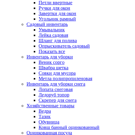
Петли ввертные
Ручки для окон
Завертки для окон
Угольник рамный
Садовый инвентарь
Умывальник
Лейка садовая
Шланг для полива
Опрыскиватель садовый
Показать все
Инвентарь для уборки
Веник сорго
Швабра щетка
Совки для мусора
Метла полипропиленовая
Инвентарь для уборки снега
Лопата снеговая
Ледоруб топор
Скрепер для снега
Хозяйственные товары
Ведра
Тазик
Обувница
Ковш банный оцинкованный
Оцинкованная посуда