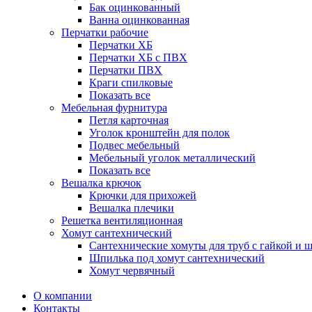
Бак оцинкованный
Ванна оцинкованная
Перчатки рабочие
Перчатки ХБ
Перчатки ХБ с ПВХ
Перчатки ПВХ
Краги спилковые
Показать все
Мебельная фурнитура
Петля карточная
Уголок кронштейн для полок
Подвес мебельный
Мебельный уголок металлический
Показать все
Вешалка крючок
Крючки для прихожей
Вешалка плечики
Решетка вентиляционная
Хомут сантехнический
Сантехнические хомуты для труб с гайкой и 
Шпилька под хомут сантехнический
Хомут червячный
О компании
Контакты