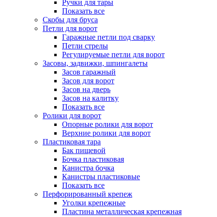
Ручки для тары
Показать все
Скобы для бруса
Петли для ворот
Гаражные петли под сварку
Петли стрелы
Регулируемые петли для ворот
Засовы, задвижки, шпингалеты
Засов гаражный
Засов для ворот
Засов на дверь
Засов на калитку
Показать все
Ролики для ворот
Опорные ролики для ворот
Верхние ролики для ворот
Пластиковая тара
Бак пищевой
Бочка пластиковая
Канистра бочка
Канистры пластиковые
Показать все
Перфорированный крепеж
Уголки крепежные
Пластина металлическая крепежная