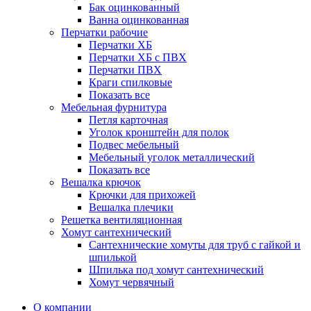
Бак оцинкованный
Ванна оцинкованная
Перчатки рабочие
Перчатки ХБ
Перчатки ХБ с ПВХ
Перчатки ПВХ
Краги спилковые
Показать все
Мебельная фурнитура
Петля карточная
Уголок кронштейн для полок
Подвес мебельный
Мебельный уголок металлический
Показать все
Вешалка крючок
Крючки для прихожей
Вешалка плечики
Решетка вентиляционная
Хомут сантехнический
Сантехнические хомуты для труб с гайкой и
шпилькой
Шпилька под хомут сантехнический
Хомут червячный
О компании