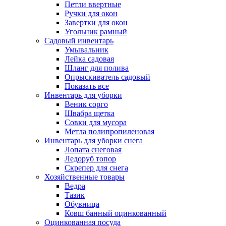
Петли ввертные
Ручки для окон
Завертки для окон
Угольник рамный
Садовый инвентарь
Умывальник
Лейка садовая
Шланг для полива
Опрыскиватель садовый
Показать все
Инвентарь для уборки
Веник сорго
Швабра щетка
Совки для мусора
Метла полипропиленовая
Инвентарь для уборки снега
Лопата снеговая
Ледоруб топор
Скрепер для снега
Хозяйственные товары
Ведра
Тазик
Обувница
Ковш банный оцинкованный
Оцинкованная посуда