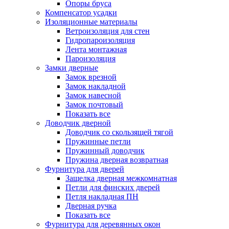
Опоры бруса
Компенсатор усадки
Изоляционные материалы
Ветроизоляция для стен
Гидропароизоляция
Лента монтажная
Пароизоляция
Замки дверные
Замок врезной
Замок накладной
Замок навесной
Замок почтовый
Показать все
Доводчик дверной
Доводчик со скользящей тягой
Пружинные петли
Пружинный доводчик
Пружина дверная возвратная
Фурнитура для дверей
Защелка дверная межкомнатная
Петли для финских дверей
Петля накладная ПН
Дверная ручка
Показать все
Фурнитура для деревянных окон