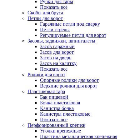
Ручки для тары
Показать все
Скобы для бруса
Петли для ворот
Гаражные петли под сварку
Петли стрелы
Регулируемые петли для ворот
Засовы, задвижки, шпингалеты
Засов гаражный
Засов для ворот
Засов на дверь
Засов на калитку
Показать все
Ролики для ворот
Опорные ролики для ворот
Верхние ролики для ворот
Пластиковая тара
Бак пищевой
Бочка пластиковая
Канистра бочка
Канистры пластиковые
Показать все
Перфорированный крепеж
Уголки крепежные
Пластина металлическая крепежная