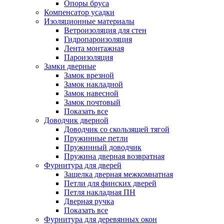
Опоры бруса
Компенсатор усадки
Изоляционные материалы
Ветроизоляция для стен
Гидропароизоляция
Лента монтажная
Пароизоляция
Замки дверные
Замок врезной
Замок накладной
Замок навесной
Замок почтовый
Показать все
Доводчик дверной
Доводчик со скользящей тягой
Пружинные петли
Пружинный доводчик
Пружина дверная возвратная
Фурнитура для дверей
Защелка дверная межкомнатная
Петли для финских дверей
Петля накладная ПН
Дверная ручка
Показать все
Фурнитура для деревянных окон