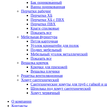
Бак оцинкованный
Ванна оцинкованная
Перчатки рабочие
Перчатки ХБ
Перчатки ХБ с ПВХ
Перчатки ПВХ
Краги спилковые
Показать все
Мебельная фурнитура
Петля карточная
Уголок кронштейн для полок
Подвес мебельный
Мебельный уголок металлический
Показать все
Вешалка крючок
Крючки для прихожей
Вешалка плечики
Решетка вентиляционная
Хомут сантехнический
Сантехнические хомуты для труб с гайкой и 
Шпилька под хомут сантехнический
Хомут червячный
О компании
Контакты