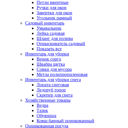
Петли ввертные
Ручки для окон
Завертки для окон
Угольник рамный
Садовый инвентарь
Умывальник
Лейка садовая
Шланг для полива
Опрыскиватель садовый
Показать все
Инвентарь для уборки
Веник сорго
Швабра щетка
Совки для мусора
Метла полипропиленовая
Инвентарь для уборки снега
Лопата снеговая
Ледоруб топор
Скрепер для снега
Хозяйственные товары
Ведра
Тазик
Обувница
Ковш банный оцинкованный
Оцинкованная посуда