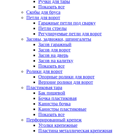
Ручки для тары
Показать все
Скобы для бруса
Петли для ворот
Гаражные петли под сварку
Петли стрелы
Регулируемые петли для ворот
Засовы, задвижки, шпингалеты
Засов гаражный
Засов для ворот
Засов на дверь
Засов на калитку
Показать все
Ролики для ворот
Опорные ролики для ворот
Верхние ролики для ворот
Пластиковая тара
Бак пищевой
Бочка пластиковая
Канистра бочка
Канистры пластиковые
Показать все
Перфорированный крепеж
Уголки крепежные
Пластина металлическая крепежная