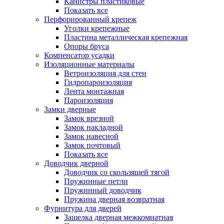
Канистры пластиковые
Показать все
Перфорированный крепеж
Уголки крепежные
Пластина металлическая крепежная
Опоры бруса
Компенсатор усадки
Изоляционные материалы
Ветроизоляция для стен
Гидропароизоляция
Лента монтажная
Пароизоляция
Замки дверные
Замок врезной
Замок накладной
Замок навесной
Замок почтовый
Показать все
Доводчик дверной
Доводчик со скользящей тягой
Пружинные петли
Пружинный доводчик
Пружина дверная возвратная
Фурнитура для дверей
Защелка дверная межкомнатная