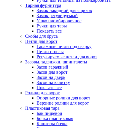
Ручки для теплицы из поликарбоната
Тарная фурнитура
Замок накидной для ящиков
Замок регулируемый
Ушко пломбировочное
Ручки для тары
Показать все
Скобы для бруса
Петли для ворот
Гаражные петли под сварку
Петли стрелы
Регулируемые петли для ворот
Засовы, задвижки, шпингалеты
Засов гаражный
Засов для ворот
Засов на дверь
Засов на калитку
Показать все
Ролики для ворот
Опорные ролики для ворот
Верхние ролики для ворот
Пластиковая тара
Бак пищевой
Бочка пластиковая
Канистра бочка