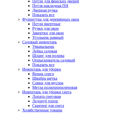
Петли для финских дверей
Петля накладная ПН
Дверная ручка
Показать все
Фурнитура для деревянных окон
Петли ввертные
Ручки для окон
Завертки для окон
Угольник рамный
Садовый инвентарь
Умывальник
Лейка садовая
Шланг для полива
Опрыскиватель садовый
Показать все
Инвентарь для уборки
Веник сорго
Швабра щетка
Совки для мусора
Метла полипропиленовая
Инвентарь для уборки снега
Лопата снеговая
Ледоруб топор
Скрепер для снега
Хозяйственные товары