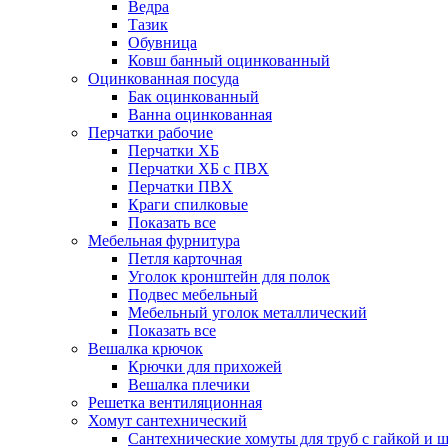
Ведра
Тазик
Обувница
Ковш банный оцинкованный
Оцинкованная посуда
Бак оцинкованный
Ванна оцинкованная
Перчатки рабочие
Перчатки ХБ
Перчатки ХБ с ПВХ
Перчатки ПВХ
Краги спилковые
Показать все
Мебельная фурнитура
Петля карточная
Уголок кронштейн для полок
Подвес мебельный
Мебельный уголок металлический
Показать все
Вешалка крючок
Крючки для прихожей
Вешалка плечики
Решетка вентиляционная
Хомут сантехнический
Сантехнические хомуты для труб с гайкой и 