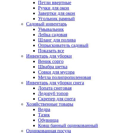
Петли ввертные
Ручки для окон
Завертки для окон
Угольник рамный
Садовый инвентарь
Умывальник
Лейка садовая
Шланг для полива
Опрыскиватель садовый
Показать все
Инвентарь для уборки
Веник сорго
Швабра щетка
Совки для мусора
Метла полипропиленовая
Инвентарь для уборки снега
Лопата снеговая
Ледоруб топор
Скрепер для снега
Хозяйственные товары
Ведра
Тазик
Обувница
Ковш банный оцинкованный
Оцинкованная посуда