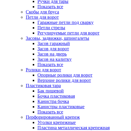
Ручки для тары
Показать все
Скобы для бруса
Петли для ворот
Гаражные петли под сварку
Петли стрелы
Регулируемые петли для ворот
Засовы, задвижки, шпингалеты
Засов гаражный
Засов для ворот
Засов на дверь
Засов на калитку
Показать все
Ролики для ворот
Опорные ролики для ворот
Верхние ролики для ворот
Пластиковая тара
Бак пищевой
Бочка пластиковая
Канистра бочка
Канистры пластиковые
Показать все
Перфорированный крепеж
Уголки крепежные
Пластина металлическая крепежная