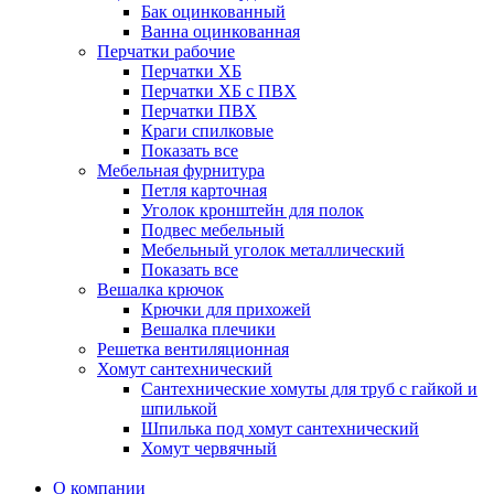
Бак оцинкованный
Ванна оцинкованная
Перчатки рабочие
Перчатки ХБ
Перчатки ХБ с ПВХ
Перчатки ПВХ
Краги спилковые
Показать все
Мебельная фурнитура
Петля карточная
Уголок кронштейн для полок
Подвес мебельный
Мебельный уголок металлический
Показать все
Вешалка крючок
Крючки для прихожей
Вешалка плечики
Решетка вентиляционная
Хомут сантехнический
Сантехнические хомуты для труб с гайкой и
шпилькой
Шпилька под хомут сантехнический
Хомут червячный
О компании