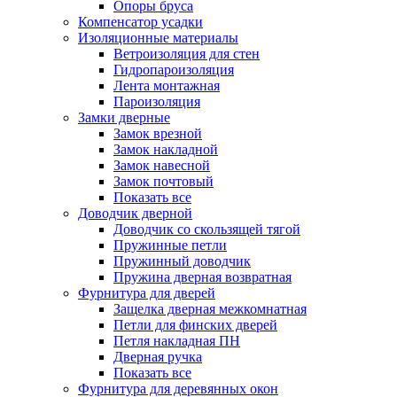
Опоры бруса
Компенсатор усадки
Изоляционные материалы
Ветроизоляция для стен
Гидропароизоляция
Лента монтажная
Пароизоляция
Замки дверные
Замок врезной
Замок накладной
Замок навесной
Замок почтовый
Показать все
Доводчик дверной
Доводчик со скользящей тягой
Пружинные петли
Пружинный доводчик
Пружина дверная возвратная
Фурнитура для дверей
Защелка дверная межкомнатная
Петли для финских дверей
Петля накладная ПН
Дверная ручка
Показать все
Фурнитура для деревянных окон