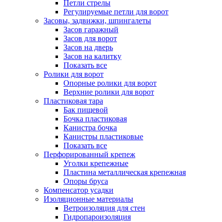
Петли стрелы
Регулируемые петли для ворот
Засовы, задвижки, шпингалеты
Засов гаражный
Засов для ворот
Засов на дверь
Засов на калитку
Показать все
Ролики для ворот
Опорные ролики для ворот
Верхние ролики для ворот
Пластиковая тара
Бак пищевой
Бочка пластиковая
Канистра бочка
Канистры пластиковые
Показать все
Перфорированный крепеж
Уголки крепежные
Пластина металлическая крепежная
Опоры бруса
Компенсатор усадки
Изоляционные материалы
Ветроизоляция для стен
Гидропароизоляция