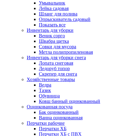
Умывальник
Лейка садовая
Шланг для полива
Опрыскиватель садовый
Показать все
Инвентарь для уборки
Веник сорго
Швабра щетка
Совки для мусора
Метла полипропиленовая
Инвентарь для уборки снега
Лопата снеговая
Ледоруб топор
Скрепер для снега
Хозяйственные товары
Ведра
Тазик
Обувница
Ковш банный оцинкованный
Оцинкованная посуда
Бак оцинкованный
Ванна оцинкованная
Перчатки рабочие
Перчатки ХБ
Перчатки ХБ с ПВХ