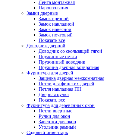
Лента монтажная
Пароизоляция
Замки дверные
Замок врезной
Замок накладной
Замок навесной
Замок почтовый
Показать все
Доводчик дверной
Доводчик со скользящей тягой
Пружинные петли
Пружинный доводчик
Пружина дверная возвратная
Фурнитура для дверей
Защелка дверная межкомнатная
Петли для финских дверей
Петля накладная ПН
Дверная ручка
Показать все
Фурнитура для деревянных окон
Петли ввертные
Ручки для окон
Завертки для окон
Угольник рамный
Садовый инвентарь