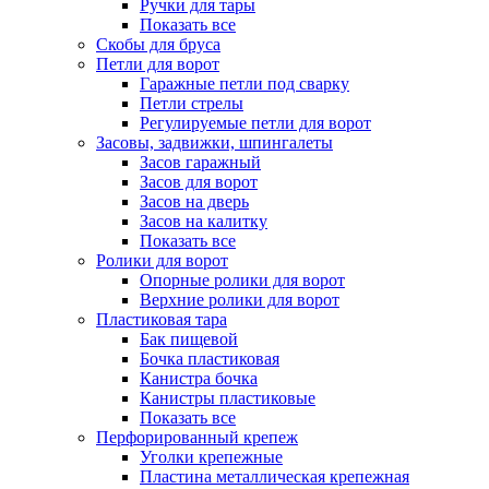
Ручки для тары
Показать все
Скобы для бруса
Петли для ворот
Гаражные петли под сварку
Петли стрелы
Регулируемые петли для ворот
Засовы, задвижки, шпингалеты
Засов гаражный
Засов для ворот
Засов на дверь
Засов на калитку
Показать все
Ролики для ворот
Опорные ролики для ворот
Верхние ролики для ворот
Пластиковая тара
Бак пищевой
Бочка пластиковая
Канистра бочка
Канистры пластиковые
Показать все
Перфорированный крепеж
Уголки крепежные
Пластина металлическая крепежная