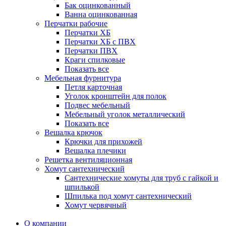
Бак оцинкованный
Ванна оцинкованная
Перчатки рабочие
Перчатки ХБ
Перчатки ХБ с ПВХ
Перчатки ПВХ
Краги спилковые
Показать все
Мебельная фурнитура
Петля карточная
Уголок кронштейн для полок
Подвес мебельный
Мебельный уголок металлический
Показать все
Вешалка крючок
Крючки для прихожей
Вешалка плечики
Решетка вентиляционная
Хомут сантехнический
Сантехнические хомуты для труб с гайкой и
шпилькой
Шпилька под хомут сантехнический
Хомут червячный
О компании