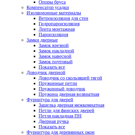
Опоры бруса
Компенсатор усадки
Изоляционные материалы
Ветроизоляция для стен
Гидропароизоляция
Лента монтажная
Пароизоляция
Замки дверные
Замок врезной
Замок накладной
Замок навесной
Замок почтовый
Показать все
Доводчик дверной
Доводчик со скользящей тягой
Пружинные петли
Пружинный доводчик
Пружина дверная возвратная
Фурнитура для дверей
Защелка дверная межкомнатная
Петли для финских дверей
Петля накладная ПН
Дверная ручка
Показать все
Фурнитура для деревянных окон