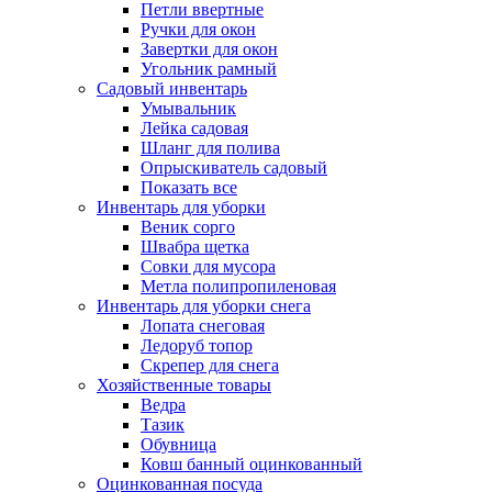
Петли ввертные
Ручки для окон
Завертки для окон
Угольник рамный
Садовый инвентарь
Умывальник
Лейка садовая
Шланг для полива
Опрыскиватель садовый
Показать все
Инвентарь для уборки
Веник сорго
Швабра щетка
Совки для мусора
Метла полипропиленовая
Инвентарь для уборки снега
Лопата снеговая
Ледоруб топор
Скрепер для снега
Хозяйственные товары
Ведра
Тазик
Обувница
Ковш банный оцинкованный
Оцинкованная посуда