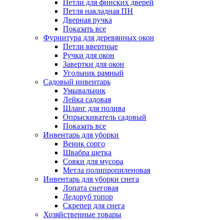
Петли для финских дверей
Петля накладная ПН
Дверная ручка
Показать все
Фурнитура для деревянных окон
Петли ввертные
Ручки для окон
Завертки для окон
Угольник рамный
Садовый инвентарь
Умывальник
Лейка садовая
Шланг для полива
Опрыскиватель садовый
Показать все
Инвентарь для уборки
Веник сорго
Швабра щетка
Совки для мусора
Метла полипропиленовая
Инвентарь для уборки снега
Лопата снеговая
Ледоруб топор
Скрепер для снега
Хозяйственные товары