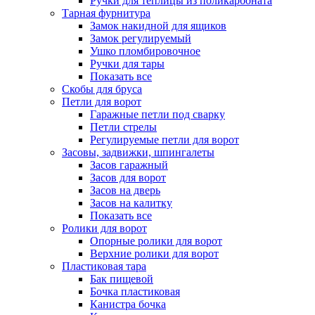
Ручки для теплицы из поликарбоната
Тарная фурнитура
Замок накидной для ящиков
Замок регулируемый
Ушко пломбировочное
Ручки для тары
Показать все
Скобы для бруса
Петли для ворот
Гаражные петли под сварку
Петли стрелы
Регулируемые петли для ворот
Засовы, задвижки, шпингалеты
Засов гаражный
Засов для ворот
Засов на дверь
Засов на калитку
Показать все
Ролики для ворот
Опорные ролики для ворот
Верхние ролики для ворот
Пластиковая тара
Бак пищевой
Бочка пластиковая
Канистра бочка