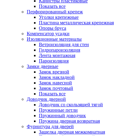
Канистры пластиковые
Показать все
Перфорированный крепеж
Уголки крепежные
Пластина металлическая крепежная
Опоры бруса
Компенсатор усадки
Изоляционные материалы
Ветроизоляция для стен
Гидропароизоляция
Лента монтажная
Пароизоляция
Замки дверные
Замок врезной
Замок накладной
Замок навесной
Замок почтовый
Показать все
Доводчик дверной
Доводчик со скользящей тягой
Пружинные петли
Пружинный доводчик
Пружина дверная возвратная
Фурнитура для дверей
Защелка дверная межкомнатная