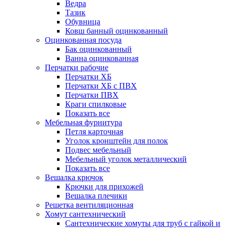
Ведра
Тазик
Обувница
Ковш банный оцинкованный
Оцинкованная посуда
Бак оцинкованный
Ванна оцинкованная
Перчатки рабочие
Перчатки ХБ
Перчатки ХБ с ПВХ
Перчатки ПВХ
Краги спилковые
Показать все
Мебельная фурнитура
Петля карточная
Уголок кронштейн для полок
Подвес мебельный
Мебельный уголок металлический
Показать все
Вешалка крючок
Крючки для прихожей
Вешалка плечики
Решетка вентиляционная
Хомут сантехнический
Сантехнические хомуты для труб с гайкой и