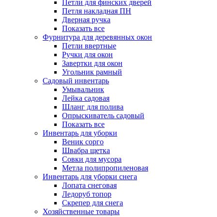
Петли для финских дверей
Петля накладная ПН
Дверная ручка
Показать все
Фурнитура для деревянных окон
Петли ввертные
Ручки для окон
Завертки для окон
Угольник рамный
Садовый инвентарь
Умывальник
Лейка садовая
Шланг для полива
Опрыскиватель садовый
Показать все
Инвентарь для уборки
Веник сорго
Швабра щетка
Совки для мусора
Метла полипропиленовая
Инвентарь для уборки снега
Лопата снеговая
Ледоруб топор
Скрепер для снега
Хозяйственные товары