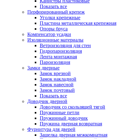
Канистры пластиковые
Показать все
Перфорированный крепеж
Уголки крепежные
Пластина металлическая крепежная
Опоры бруса
Компенсатор усадки
Изоляционные материалы
Ветроизоляция для стен
Гидропароизоляция
Лента монтажная
Пароизоляция
Замки дверные
Замок врезной
Замок накладной
Замок навесной
Замок почтовый
Показать все
Доводчик дверной
Доводчик со скользящей тягой
Пружинные петли
Пружинный доводчик
Пружина дверная возвратная
Фурнитура для дверей
Защелка дверная межкомнатная