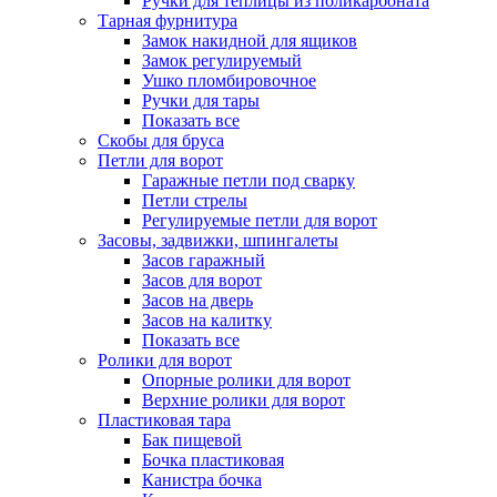
Ручки для теплицы из поликарбоната
Тарная фурнитура
Замок накидной для ящиков
Замок регулируемый
Ушко пломбировочное
Ручки для тары
Показать все
Скобы для бруса
Петли для ворот
Гаражные петли под сварку
Петли стрелы
Регулируемые петли для ворот
Засовы, задвижки, шпингалеты
Засов гаражный
Засов для ворот
Засов на дверь
Засов на калитку
Показать все
Ролики для ворот
Опорные ролики для ворот
Верхние ролики для ворот
Пластиковая тара
Бак пищевой
Бочка пластиковая
Канистра бочка