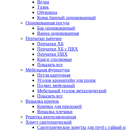
Ведра
Тазик
Обувница
Ковш банный оцинкованный
Оцинкованная посуда
Бак оцинкованный
Ванна оцинкованная
Перчатки рабочие
Перчатки ХБ
Перчатки ХБ с ПВХ
Перчатки ПВХ
Краги спилковые
Показать все
Мебельная фурнитура
Петля карточная
Уголок кронштейн для полок
Подвес мебельный
Мебельный уголок металлический
Показать все
Вешалка крючок
Крючки для прихожей
Вешалка плечики
Решетка вентиляционная
Хомут сантехнический
Сантехнические хомуты для труб с гайкой и