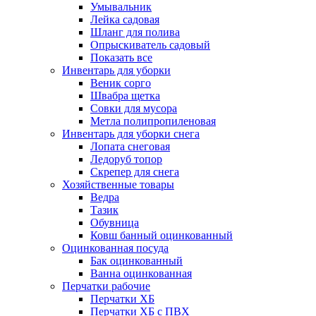
Умывальник
Лейка садовая
Шланг для полива
Опрыскиватель садовый
Показать все
Инвентарь для уборки
Веник сорго
Швабра щетка
Совки для мусора
Метла полипропиленовая
Инвентарь для уборки снега
Лопата снеговая
Ледоруб топор
Скрепер для снега
Хозяйственные товары
Ведра
Тазик
Обувница
Ковш банный оцинкованный
Оцинкованная посуда
Бак оцинкованный
Ванна оцинкованная
Перчатки рабочие
Перчатки ХБ
Перчатки ХБ с ПВХ