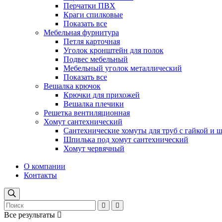
Перчатки ПВХ
Краги спилковые
Показать все
Мебельная фурнитура
Петля карточная
Уголок кронштейн для полок
Подвес мебельный
Мебельный уголок металлический
Показать все
Вешалка крючок
Крючки для прихожей
Вешалка плечики
Решетка вентиляционная
Хомут сантехнический
Сантехнические хомуты для труб с гайкой и 
Шпилька под хомут сантехнический
Хомут червячный
О компании
Контакты
Все результаты