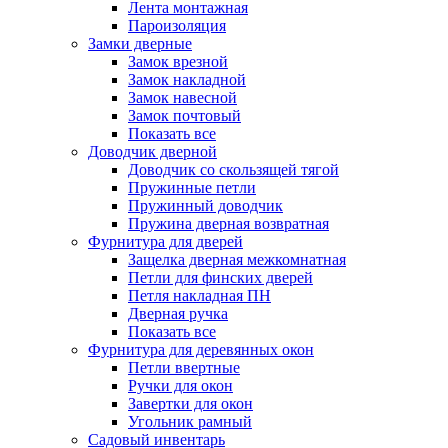
Лента монтажная
Пароизоляция
Замки дверные
Замок врезной
Замок накладной
Замок навесной
Замок почтовый
Показать все
Доводчик дверной
Доводчик со скользящей тягой
Пружинные петли
Пружинный доводчик
Пружина дверная возвратная
Фурнитура для дверей
Защелка дверная межкомнатная
Петли для финских дверей
Петля накладная ПН
Дверная ручка
Показать все
Фурнитура для деревянных окон
Петли ввертные
Ручки для окон
Завертки для окон
Угольник рамный
Садовый инвентарь