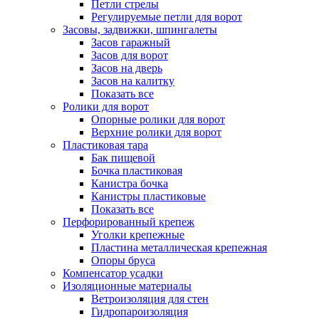
Петли стрелы
Регулируемые петли для ворот
Засовы, задвижки, шпингалеты
Засов гаражный
Засов для ворот
Засов на дверь
Засов на калитку
Показать все
Ролики для ворот
Опорные ролики для ворот
Верхние ролики для ворот
Пластиковая тара
Бак пищевой
Бочка пластиковая
Канистра бочка
Канистры пластиковые
Показать все
Перфорированный крепеж
Уголки крепежные
Пластина металлическая крепежная
Опоры бруса
Компенсатор усадки
Изоляционные материалы
Ветроизоляция для стен
Гидропароизоляция