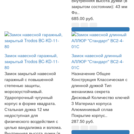
Внутренняя высота дужки (в
закрытом состоянии): 43 мм
Фо..
685.00 руб.
Замок навесной гаражный,
Замок навесной длинный
закрытый Trodos BC-KD-11-
АЛЛЮР "Стандарт" ВС2-4-
80
01С
Замок закрытый навесной
Назначение Общее
гаражный с повышенной
Конструкция Классическая с
степенью защиты,
длинной дужкой Тип
морозоустойчивый.
механизма секрета
Ударопрочный чугунный
Дисковый Количество ключей
корпус в форме квадрата.
3 Материал корпуса
Стальная дужка 12 мм
Алюминиевый сплав
недоступная для
Покрытие корпус..
физического воздействия с
287.50 руб.
целью вандализма и взлома.
Внутренняя высота дужки (в