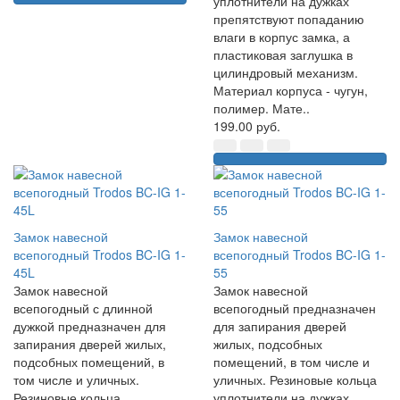
уплотнители на дужках
препятствуют попаданию
влаги в корпус замка, а
пластиковая заглушка в
цилиндровый механизм.
Материал корпуса - чугун,
полимер. Мате..
199.00 руб.
Замок навесной
Замок навесной
всепогодный Trodos BC-IG 1-
всепогодный Trodos BC-IG 1-
45L
55
Замок навесной
Замок навесной
всепогодный с длинной
всепогодный предназначен
дужкой предназначен для
для запирания дверей
запирания дверей жилых,
жилых, подсобных
подсобных помещений, в
помещений, в том числе и
том числе и уличных.
уличных. Резиновые кольца
Резиновые кольца
уплотнители на дужках