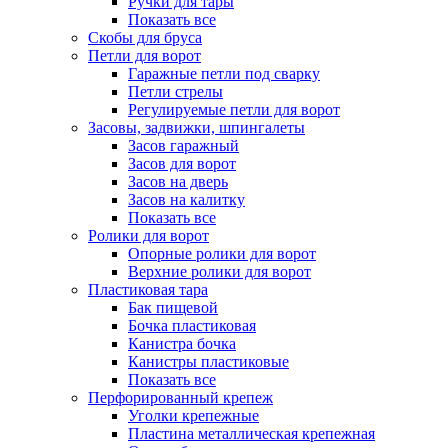
Ручки для тары
Показать все
Скобы для бруса
Петли для ворот
Гаражные петли под сварку
Петли стрелы
Регулируемые петли для ворот
Засовы, задвижки, шпингалеты
Засов гаражный
Засов для ворот
Засов на дверь
Засов на калитку
Показать все
Ролики для ворот
Опорные ролики для ворот
Верхние ролики для ворот
Пластиковая тара
Бак пищевой
Бочка пластиковая
Канистра бочка
Канистры пластиковые
Показать все
Перфорированный крепеж
Уголки крепежные
Пластина металлическая крепежная