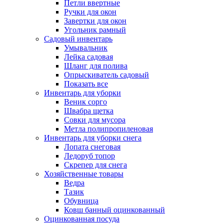
Петли ввертные
Ручки для окон
Завертки для окон
Угольник рамный
Садовый инвентарь
Умывальник
Лейка садовая
Шланг для полива
Опрыскиватель садовый
Показать все
Инвентарь для уборки
Веник сорго
Швабра щетка
Совки для мусора
Метла полипропиленовая
Инвентарь для уборки снега
Лопата снеговая
Ледоруб топор
Скрепер для снега
Хозяйственные товары
Ведра
Тазик
Обувница
Ковш банный оцинкованный
Оцинкованная посуда