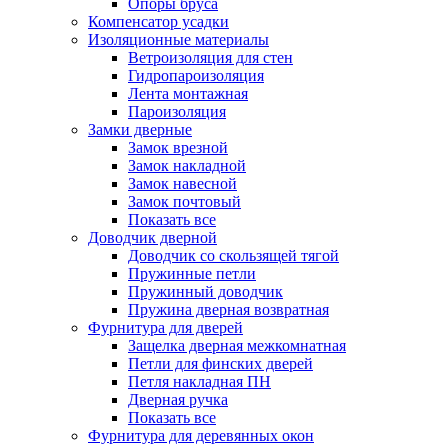
Опоры бруса
Компенсатор усадки
Изоляционные материалы
Ветроизоляция для стен
Гидропароизоляция
Лента монтажная
Пароизоляция
Замки дверные
Замок врезной
Замок накладной
Замок навесной
Замок почтовый
Показать все
Доводчик дверной
Доводчик со скользящей тягой
Пружинные петли
Пружинный доводчик
Пружина дверная возвратная
Фурнитура для дверей
Защелка дверная межкомнатная
Петли для финских дверей
Петля накладная ПН
Дверная ручка
Показать все
Фурнитура для деревянных окон