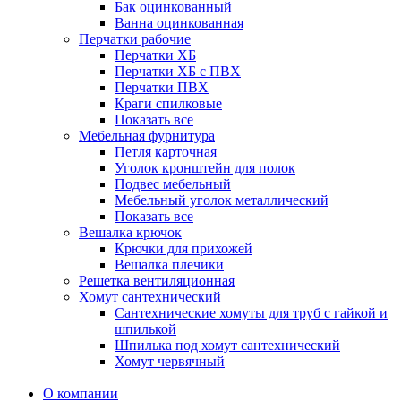
Бак оцинкованный
Ванна оцинкованная
Перчатки рабочие
Перчатки ХБ
Перчатки ХБ с ПВХ
Перчатки ПВХ
Краги спилковые
Показать все
Мебельная фурнитура
Петля карточная
Уголок кронштейн для полок
Подвес мебельный
Мебельный уголок металлический
Показать все
Вешалка крючок
Крючки для прихожей
Вешалка плечики
Решетка вентиляционная
Хомут сантехнический
Сантехнические хомуты для труб с гайкой и
шпилькой
Шпилька под хомут сантехнический
Хомут червячный
О компании