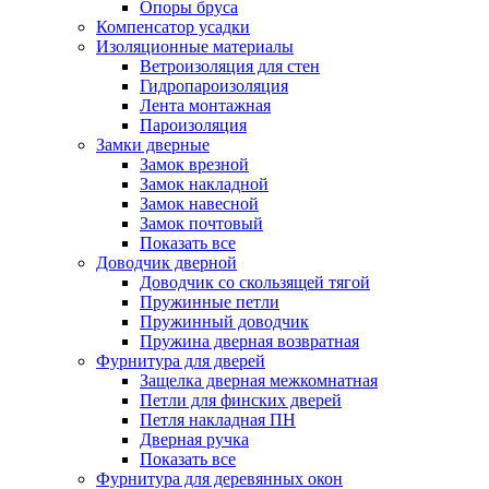
Опоры бруса
Компенсатор усадки
Изоляционные материалы
Ветроизоляция для стен
Гидропароизоляция
Лента монтажная
Пароизоляция
Замки дверные
Замок врезной
Замок накладной
Замок навесной
Замок почтовый
Показать все
Доводчик дверной
Доводчик со скользящей тягой
Пружинные петли
Пружинный доводчик
Пружина дверная возвратная
Фурнитура для дверей
Защелка дверная межкомнатная
Петли для финских дверей
Петля накладная ПН
Дверная ручка
Показать все
Фурнитура для деревянных окон