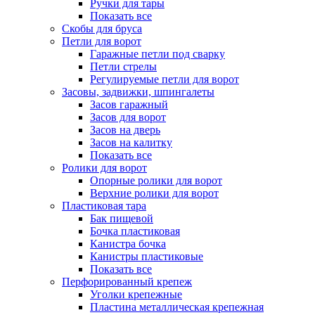
Ручки для тары
Показать все
Скобы для бруса
Петли для ворот
Гаражные петли под сварку
Петли стрелы
Регулируемые петли для ворот
Засовы, задвижки, шпингалеты
Засов гаражный
Засов для ворот
Засов на дверь
Засов на калитку
Показать все
Ролики для ворот
Опорные ролики для ворот
Верхние ролики для ворот
Пластиковая тара
Бак пищевой
Бочка пластиковая
Канистра бочка
Канистры пластиковые
Показать все
Перфорированный крепеж
Уголки крепежные
Пластина металлическая крепежная