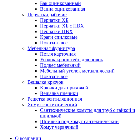
Бак оцинкованный
Ванна оцинкованная
Перчатки рабочие
Перчатки ХБ
Перчатки ХБ с ПВХ
Перчатки ПВХ
Краги спилковые
Показать все
Мебельная фурнитура
Петля карточная
Уголок кронштейн для полок
Подвес мебельный
Мебельный уголок металлический
Показать все
Вешалка крючок
Крючки для прихожей
Вешалка плечики
Решетка вентиляционная
Хомут сантехнический
Сантехнические хомуты для труб с гайкой и
шпилькой
Шпилька под хомут сантехнический
Хомут червячный
О компании