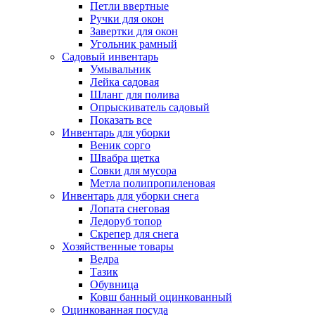
Петли ввертные
Ручки для окон
Завертки для окон
Угольник рамный
Садовый инвентарь
Умывальник
Лейка садовая
Шланг для полива
Опрыскиватель садовый
Показать все
Инвентарь для уборки
Веник сорго
Швабра щетка
Совки для мусора
Метла полипропиленовая
Инвентарь для уборки снега
Лопата снеговая
Ледоруб топор
Скрепер для снега
Хозяйственные товары
Ведра
Тазик
Обувница
Ковш банный оцинкованный
Оцинкованная посуда