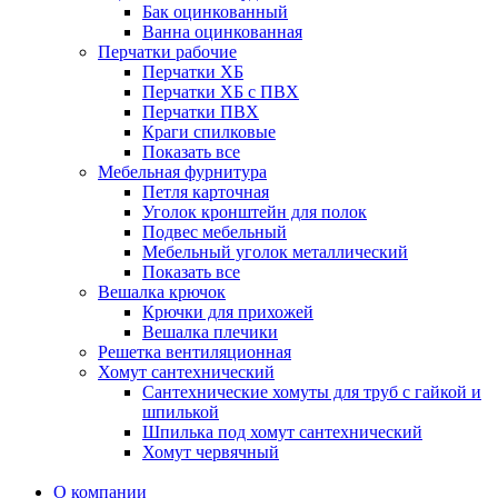
Бак оцинкованный
Ванна оцинкованная
Перчатки рабочие
Перчатки ХБ
Перчатки ХБ с ПВХ
Перчатки ПВХ
Краги спилковые
Показать все
Мебельная фурнитура
Петля карточная
Уголок кронштейн для полок
Подвес мебельный
Мебельный уголок металлический
Показать все
Вешалка крючок
Крючки для прихожей
Вешалка плечики
Решетка вентиляционная
Хомут сантехнический
Сантехнические хомуты для труб с гайкой и
шпилькой
Шпилька под хомут сантехнический
Хомут червячный
О компании