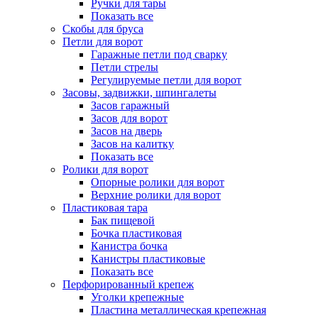
Ручки для тары
Показать все
Скобы для бруса
Петли для ворот
Гаражные петли под сварку
Петли стрелы
Регулируемые петли для ворот
Засовы, задвижки, шпингалеты
Засов гаражный
Засов для ворот
Засов на дверь
Засов на калитку
Показать все
Ролики для ворот
Опорные ролики для ворот
Верхние ролики для ворот
Пластиковая тара
Бак пищевой
Бочка пластиковая
Канистра бочка
Канистры пластиковые
Показать все
Перфорированный крепеж
Уголки крепежные
Пластина металлическая крепежная