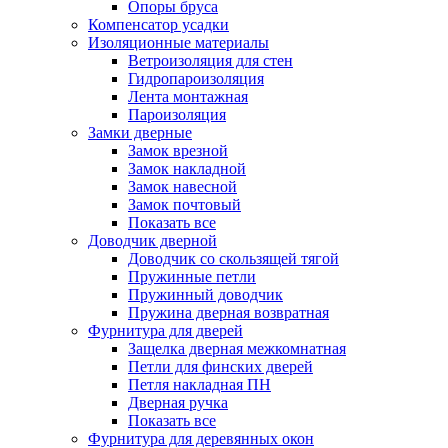
Опоры бруса
Компенсатор усадки
Изоляционные материалы
Ветроизоляция для стен
Гидропароизоляция
Лента монтажная
Пароизоляция
Замки дверные
Замок врезной
Замок накладной
Замок навесной
Замок почтовый
Показать все
Доводчик дверной
Доводчик со скользящей тягой
Пружинные петли
Пружинный доводчик
Пружина дверная возвратная
Фурнитура для дверей
Защелка дверная межкомнатная
Петли для финских дверей
Петля накладная ПН
Дверная ручка
Показать все
Фурнитура для деревянных окон