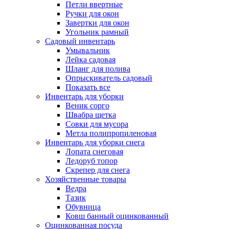
Петли ввертные
Ручки для окон
Завертки для окон
Угольник рамный
Садовый инвентарь
Умывальник
Лейка садовая
Шланг для полива
Опрыскиватель садовый
Показать все
Инвентарь для уборки
Веник сорго
Швабра щетка
Совки для мусора
Метла полипропиленовая
Инвентарь для уборки снега
Лопата снеговая
Ледоруб топор
Скрепер для снега
Хозяйственные товары
Ведра
Тазик
Обувница
Ковш банный оцинкованный
Оцинкованная посуда