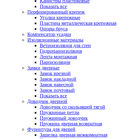
Канистры пластиковые
Показать все
Перфорированный крепеж
Уголки крепежные
Пластина металлическая крепежная
Опоры бруса
Компенсатор усадки
Изоляционные материалы
Ветроизоляция для стен
Гидропароизоляция
Лента монтажная
Пароизоляция
Замки дверные
Замок врезной
Замок накладной
Замок навесной
Замок почтовый
Показать все
Доводчик дверной
Доводчик со скользящей тягой
Пружинные петли
Пружинный доводчик
Пружина дверная возвратная
Фурнитура для дверей
Защелка дверная межкомнатная