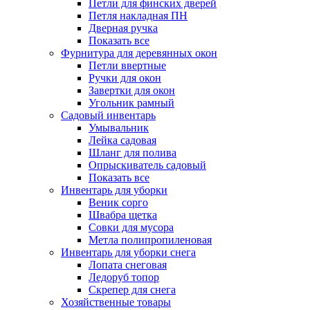
Петли для финских дверей
Петля накладная ПН
Дверная ручка
Показать все
Фурнитура для деревянных окон
Петли ввертные
Ручки для окон
Завертки для окон
Угольник рамный
Садовый инвентарь
Умывальник
Лейка садовая
Шланг для полива
Опрыскиватель садовый
Показать все
Инвентарь для уборки
Веник сорго
Швабра щетка
Совки для мусора
Метла полипропиленовая
Инвентарь для уборки снега
Лопата снеговая
Ледоруб топор
Скрепер для снега
Хозяйственные товары