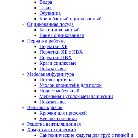
Ведра
Тазик
Обувница
Ковш банный оцинкованный
Оцинкованная посуда
Бак оцинкованный
Ванна оцинкованная
Перчатки рабочие
Перчатки ХБ
Перчатки ХБ с ПВХ
Перчатки ПВХ
Краги спилковые
Показать все
Мебельная фурнитура
Петля карточная
Уголок кронштейн для полок
Подвес мебельный
Мебельный уголок металлический
Показать все
Вешалка крючок
Крючки для прихожей
Вешалка плечики
Решетка вентиляционная
Хомут сантехнический
Сантехнические хомуты для труб с гайкой и