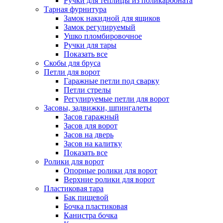
Ручки для теплицы из поликарбоната
Тарная фурнитура
Замок накидной для ящиков
Замок регулируемый
Ушко пломбировочное
Ручки для тары
Показать все
Скобы для бруса
Петли для ворот
Гаражные петли под сварку
Петли стрелы
Регулируемые петли для ворот
Засовы, задвижки, шпингалеты
Засов гаражный
Засов для ворот
Засов на дверь
Засов на калитку
Показать все
Ролики для ворот
Опорные ролики для ворот
Верхние ролики для ворот
Пластиковая тара
Бак пищевой
Бочка пластиковая
Канистра бочка