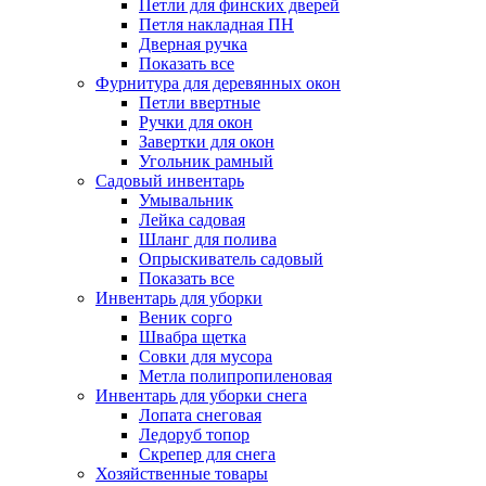
Петли для финских дверей
Петля накладная ПН
Дверная ручка
Показать все
Фурнитура для деревянных окон
Петли ввертные
Ручки для окон
Завертки для окон
Угольник рамный
Садовый инвентарь
Умывальник
Лейка садовая
Шланг для полива
Опрыскиватель садовый
Показать все
Инвентарь для уборки
Веник сорго
Швабра щетка
Совки для мусора
Метла полипропиленовая
Инвентарь для уборки снега
Лопата снеговая
Ледоруб топор
Скрепер для снега
Хозяйственные товары