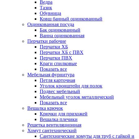
Ведра
Тазик
Обувница
Ковш банный оцинкованный
Оцинкованная посуда
Бак оцинкованный
Ванна оцинкованная
Перчатки рабочие
Перчатки ХБ
Перчатки ХБ с ПВХ
Перчатки ПВХ
Краги спилковые
Показать все
Мебельная фурнитура
Петля карточная
Уголок кронштейн для полок
Подвес мебельный
Мебельный уголок металлический
Показать все
Вешалка крючок
Крючки для прихожей
Вешалка плечики
Решетка вентиляционная
Хомут сантехнический
Сантехнические хомуты для труб с гайкой и