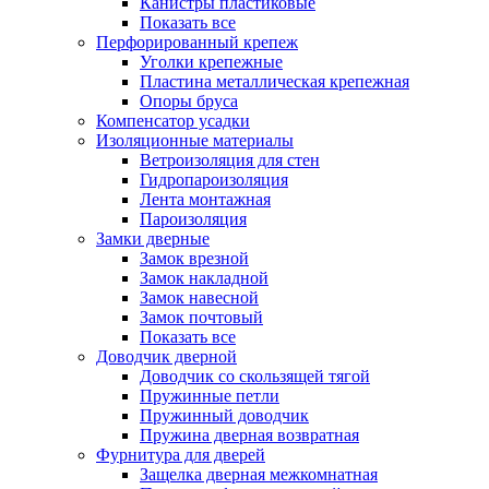
Канистры пластиковые
Показать все
Перфорированный крепеж
Уголки крепежные
Пластина металлическая крепежная
Опоры бруса
Компенсатор усадки
Изоляционные материалы
Ветроизоляция для стен
Гидропароизоляция
Лента монтажная
Пароизоляция
Замки дверные
Замок врезной
Замок накладной
Замок навесной
Замок почтовый
Показать все
Доводчик дверной
Доводчик со скользящей тягой
Пружинные петли
Пружинный доводчик
Пружина дверная возвратная
Фурнитура для дверей
Защелка дверная межкомнатная