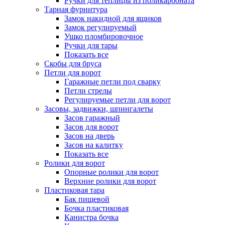
Ручки для теплицы из поликарбоната
Тарная фурнитура
Замок накидной для ящиков
Замок регулируемый
Ушко пломбировочное
Ручки для тары
Показать все
Скобы для бруса
Петли для ворот
Гаражные петли под сварку
Петли стрелы
Регулируемые петли для ворот
Засовы, задвижки, шпингалеты
Засов гаражный
Засов для ворот
Засов на дверь
Засов на калитку
Показать все
Ролики для ворот
Опорные ролики для ворот
Верхние ролики для ворот
Пластиковая тара
Бак пищевой
Бочка пластиковая
Канистра бочка