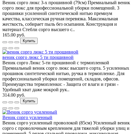
Веник сорго люкс 3-х прошивной (79см) Премиальный веник
сорго люкс для профессиональной уборки помещений. 3
прошивки усиленной синтетической нитью премиум
качества, классическая ручная перевязка. Максимальная
жесткость, собирает пыль без осыпания. Конструкция и
материал Стебли сорго высшего с..
165.00 руб.
Купить
веник сорго люкс 5 ти прошивной
Веник сорго Люкс 5-ти прошивной с термопленкой
Премиальный веник сорго люкс высшего сорта. 5 усиленных
прошивок синтетической нитью, ручка в термопленке. Для
профессиональной уборки помещений, складов, офисов.
Преимущества термопленки: - Защита от влаги и грязи -
Удобный хват даже мокрой рук..
314.00 руб.
Купить
Веник сорго усиленный
Веник сорго усиленный проволокой (85см) Усиленный веник
сорго с проволочным креплением для тяжелой уборки улиц и
помещений. 5 рядов стальной проволоки, максимальная