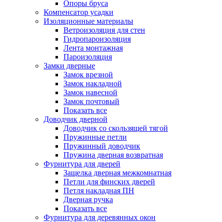
Опоры бруса
Компенсатор усадки
Изоляционные материалы
Ветроизоляция для стен
Гидропароизоляция
Лента монтажная
Пароизоляция
Замки дверные
Замок врезной
Замок накладной
Замок навесной
Замок почтовый
Показать все
Доводчик дверной
Доводчик со скользящей тягой
Пружинные петли
Пружинный доводчик
Пружина дверная возвратная
Фурнитура для дверей
Защелка дверная межкомнатная
Петли для финских дверей
Петля накладная ПН
Дверная ручка
Показать все
Фурнитура для деревянных окон