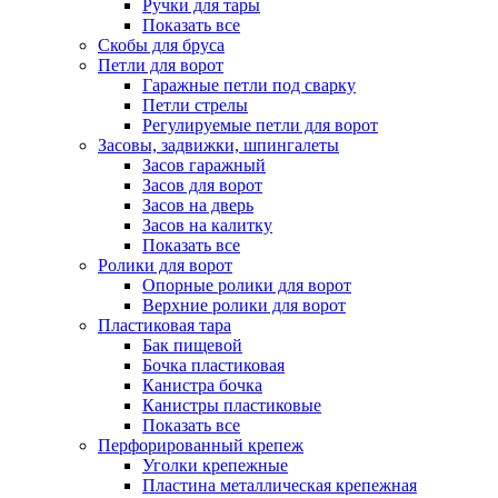
Ручки для тары
Показать все
Скобы для бруса
Петли для ворот
Гаражные петли под сварку
Петли стрелы
Регулируемые петли для ворот
Засовы, задвижки, шпингалеты
Засов гаражный
Засов для ворот
Засов на дверь
Засов на калитку
Показать все
Ролики для ворот
Опорные ролики для ворот
Верхние ролики для ворот
Пластиковая тара
Бак пищевой
Бочка пластиковая
Канистра бочка
Канистры пластиковые
Показать все
Перфорированный крепеж
Уголки крепежные
Пластина металлическая крепежная