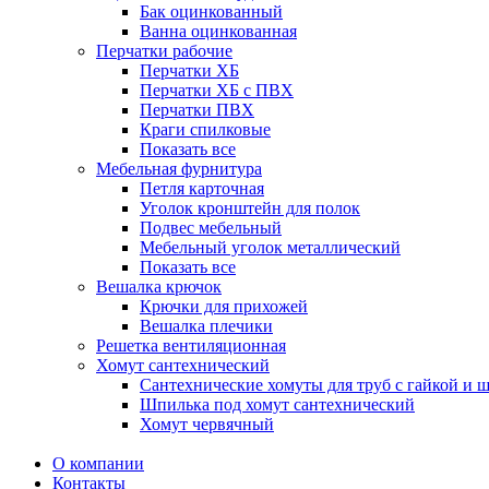
Бак оцинкованный
Ванна оцинкованная
Перчатки рабочие
Перчатки ХБ
Перчатки ХБ с ПВХ
Перчатки ПВХ
Краги спилковые
Показать все
Мебельная фурнитура
Петля карточная
Уголок кронштейн для полок
Подвес мебельный
Мебельный уголок металлический
Показать все
Вешалка крючок
Крючки для прихожей
Вешалка плечики
Решетка вентиляционная
Хомут сантехнический
Сантехнические хомуты для труб с гайкой и 
Шпилька под хомут сантехнический
Хомут червячный
О компании
Контакты