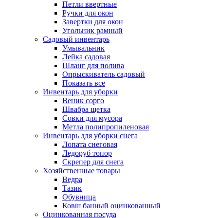
Петли ввертные
Ручки для окон
Завертки для окон
Угольник рамный
Садовый инвентарь
Умывальник
Лейка садовая
Шланг для полива
Опрыскиватель садовый
Показать все
Инвентарь для уборки
Веник сорго
Швабра щетка
Совки для мусора
Метла полипропиленовая
Инвентарь для уборки снега
Лопата снеговая
Ледоруб топор
Скрепер для снега
Хозяйственные товары
Ведра
Тазик
Обувница
Ковш банный оцинкованный
Оцинкованная посуда