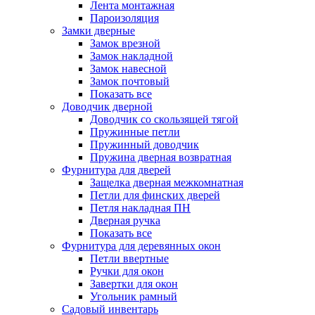
Лента монтажная
Пароизоляция
Замки дверные
Замок врезной
Замок накладной
Замок навесной
Замок почтовый
Показать все
Доводчик дверной
Доводчик со скользящей тягой
Пружинные петли
Пружинный доводчик
Пружина дверная возвратная
Фурнитура для дверей
Защелка дверная межкомнатная
Петли для финских дверей
Петля накладная ПН
Дверная ручка
Показать все
Фурнитура для деревянных окон
Петли ввертные
Ручки для окон
Завертки для окон
Угольник рамный
Садовый инвентарь