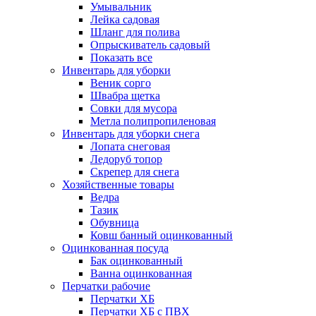
Умывальник
Лейка садовая
Шланг для полива
Опрыскиватель садовый
Показать все
Инвентарь для уборки
Веник сорго
Швабра щетка
Совки для мусора
Метла полипропиленовая
Инвентарь для уборки снега
Лопата снеговая
Ледоруб топор
Скрепер для снега
Хозяйственные товары
Ведра
Тазик
Обувница
Ковш банный оцинкованный
Оцинкованная посуда
Бак оцинкованный
Ванна оцинкованная
Перчатки рабочие
Перчатки ХБ
Перчатки ХБ с ПВХ