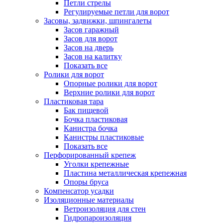
Петли стрелы
Регулируемые петли для ворот
Засовы, задвижки, шпингалеты
Засов гаражный
Засов для ворот
Засов на дверь
Засов на калитку
Показать все
Ролики для ворот
Опорные ролики для ворот
Верхние ролики для ворот
Пластиковая тара
Бак пищевой
Бочка пластиковая
Канистра бочка
Канистры пластиковые
Показать все
Перфорированный крепеж
Уголки крепежные
Пластина металлическая крепежная
Опоры бруса
Компенсатор усадки
Изоляционные материалы
Ветроизоляция для стен
Гидропароизоляция