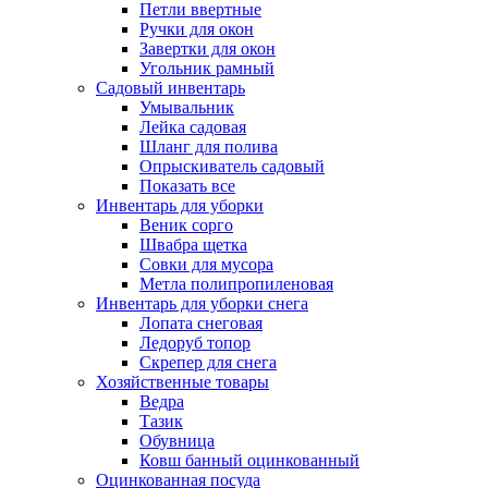
Петли ввертные
Ручки для окон
Завертки для окон
Угольник рамный
Садовый инвентарь
Умывальник
Лейка садовая
Шланг для полива
Опрыскиватель садовый
Показать все
Инвентарь для уборки
Веник сорго
Швабра щетка
Совки для мусора
Метла полипропиленовая
Инвентарь для уборки снега
Лопата снеговая
Ледоруб топор
Скрепер для снега
Хозяйственные товары
Ведра
Тазик
Обувница
Ковш банный оцинкованный
Оцинкованная посуда