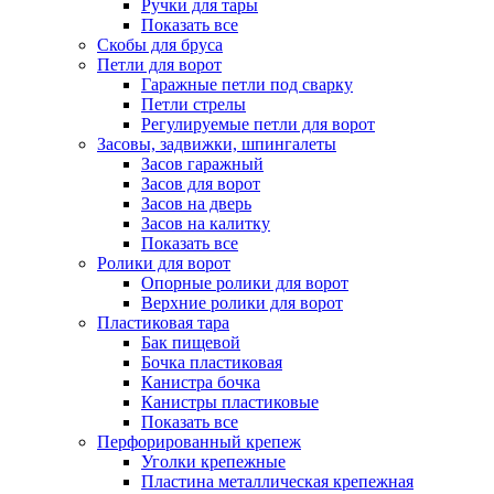
Ручки для тары
Показать все
Скобы для бруса
Петли для ворот
Гаражные петли под сварку
Петли стрелы
Регулируемые петли для ворот
Засовы, задвижки, шпингалеты
Засов гаражный
Засов для ворот
Засов на дверь
Засов на калитку
Показать все
Ролики для ворот
Опорные ролики для ворот
Верхние ролики для ворот
Пластиковая тара
Бак пищевой
Бочка пластиковая
Канистра бочка
Канистры пластиковые
Показать все
Перфорированный крепеж
Уголки крепежные
Пластина металлическая крепежная