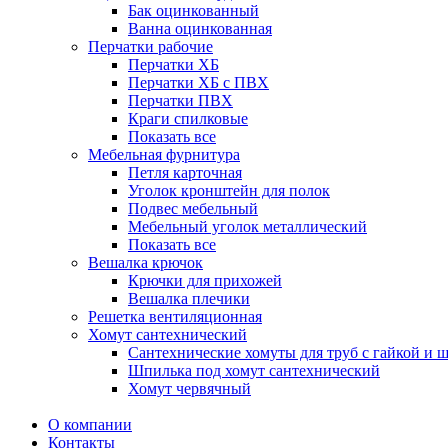
Бак оцинкованный
Ванна оцинкованная
Перчатки рабочие
Перчатки ХБ
Перчатки ХБ с ПВХ
Перчатки ПВХ
Краги спилковые
Показать все
Мебельная фурнитура
Петля карточная
Уголок кронштейн для полок
Подвес мебельный
Мебельный уголок металлический
Показать все
Вешалка крючок
Крючки для прихожей
Вешалка плечики
Решетка вентиляционная
Хомут сантехнический
Сантехнические хомуты для труб с гайкой и 
Шпилька под хомут сантехнический
Хомут червячный
О компании
Контакты