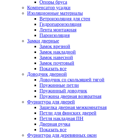
Опоры бруса
Компенсатор усадки
Изоляционные материалы
Ветроизоляция для стен
Гидропароизоляция
Лента монтажная
Пароизоляция
Замки дверные
Замок врезной
Замок накладной
Замок навесной
Замок почтовый
Показать все
Доводчик дверной
Доводчик со скользящей тягой
Пружинные петли
Пружинный доводчик
Пружина дверная возвратная
Фурнитура для дверей
Защелка дверная межкомнатная
Петли для финских дверей
Петля накладная ПН
Дверная ручка
Показать все
Фурнитура для деревянных окон