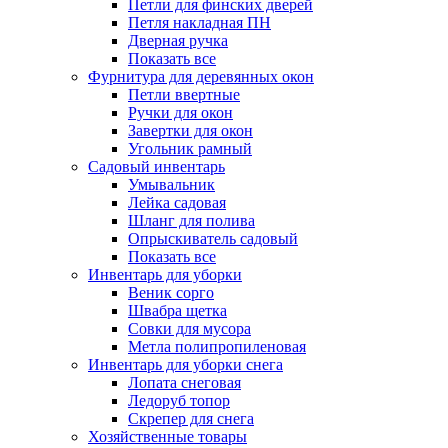
Петли для финских дверей
Петля накладная ПН
Дверная ручка
Показать все
Фурнитура для деревянных окон
Петли ввертные
Ручки для окон
Завертки для окон
Угольник рамный
Садовый инвентарь
Умывальник
Лейка садовая
Шланг для полива
Опрыскиватель садовый
Показать все
Инвентарь для уборки
Веник сорго
Швабра щетка
Совки для мусора
Метла полипропиленовая
Инвентарь для уборки снега
Лопата снеговая
Ледоруб топор
Скрепер для снега
Хозяйственные товары