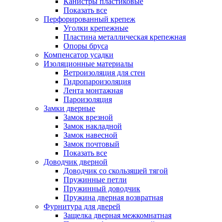
Канистры пластиковые
Показать все
Перфорированный крепеж
Уголки крепежные
Пластина металлическая крепежная
Опоры бруса
Компенсатор усадки
Изоляционные материалы
Ветроизоляция для стен
Гидропароизоляция
Лента монтажная
Пароизоляция
Замки дверные
Замок врезной
Замок накладной
Замок навесной
Замок почтовый
Показать все
Доводчик дверной
Доводчик со скользящей тягой
Пружинные петли
Пружинный доводчик
Пружина дверная возвратная
Фурнитура для дверей
Защелка дверная межкомнатная