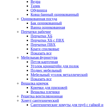
Ведра
Тазик
Обувница
Ковш банный оцинкованный
Оцинкованная посуда
Бак оцинкованный
Ванна оцинкованная
Перчатки рабочие
Перчатки ХБ
Перчатки ХБ с ПВХ
Перчатки ПВХ
Краги спилковые
Показать все
Мебельная фурнитура
Петля карточная
Уголок кронштейн для полок
Подвес мебельный
Мебельный уголок металлический
Показать все
Вешалка крючок
Крючки для прихожей
Вешалка плечики
Решетка вентиляционная
Хомут сантехнический
Сантехнические хомуты для труб с гайкой и