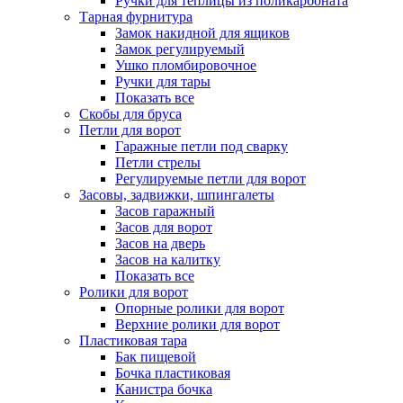
Ручки для теплицы из поликарбоната
Тарная фурнитура
Замок накидной для ящиков
Замок регулируемый
Ушко пломбировочное
Ручки для тары
Показать все
Скобы для бруса
Петли для ворот
Гаражные петли под сварку
Петли стрелы
Регулируемые петли для ворот
Засовы, задвижки, шпингалеты
Засов гаражный
Засов для ворот
Засов на дверь
Засов на калитку
Показать все
Ролики для ворот
Опорные ролики для ворот
Верхние ролики для ворот
Пластиковая тара
Бак пищевой
Бочка пластиковая
Канистра бочка