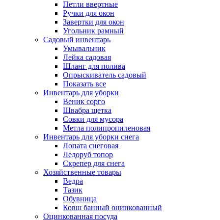
Петли ввертные
Ручки для окон
Завертки для окон
Угольник рамный
Садовый инвентарь
Умывальник
Лейка садовая
Шланг для полива
Опрыскиватель садовый
Показать все
Инвентарь для уборки
Веник сорго
Швабра щетка
Совки для мусора
Метла полипропиленовая
Инвентарь для уборки снега
Лопата снеговая
Ледоруб топор
Скрепер для снега
Хозяйственные товары
Ведра
Тазик
Обувница
Ковш банный оцинкованный
Оцинкованная посуда