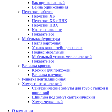
Бак оцинкованный
Ванна оцинкованная
Перчатки рабочие
Перчатки ХБ
Перчатки ХБ с ПВХ
Перчатки ПВХ
Краги спилковые
Показать все
Мебельная фурнитура
Петля карточная
Уголок кронштейн для полок
Подвес мебельный
Мебельный уголок металлический
Показать все
Вешалка крючок
Крючки для прихожей
Вешалка плечики
Решетка вентиляционная
Хомут сантехнический
Сантехнические хомуты для труб с гайкой и
шпилькой
Шпилька под хомут сантехнический
Хомут червячный
О компании