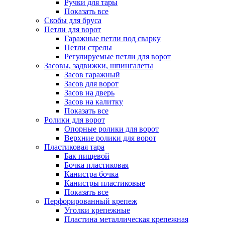
Ручки для тары
Показать все
Скобы для бруса
Петли для ворот
Гаражные петли под сварку
Петли стрелы
Регулируемые петли для ворот
Засовы, задвижки, шпингалеты
Засов гаражный
Засов для ворот
Засов на дверь
Засов на калитку
Показать все
Ролики для ворот
Опорные ролики для ворот
Верхние ролики для ворот
Пластиковая тара
Бак пищевой
Бочка пластиковая
Канистра бочка
Канистры пластиковые
Показать все
Перфорированный крепеж
Уголки крепежные
Пластина металлическая крепежная