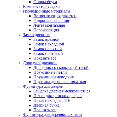
Опоры бруса
Компенсатор усадки
Изоляционные материалы
Ветроизоляция для стен
Гидропароизоляция
Лента монтажная
Пароизоляция
Замки дверные
Замок врезной
Замок накладной
Замок навесной
Замок почтовый
Показать все
Доводчик дверной
Доводчик со скользящей тягой
Пружинные петли
Пружинный доводчик
Пружина дверная возвратная
Фурнитура для дверей
Защелка дверная межкомнатная
Петли для финских дверей
Петля накладная ПН
Дверная ручка
Показать все
Фурнитура для деревянных окон