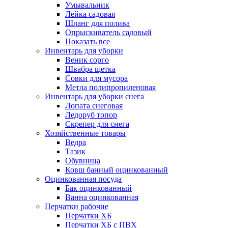
Умывальник
Лейка садовая
Шланг для полива
Опрыскиватель садовый
Показать все
Инвентарь для уборки
Веник сорго
Швабра щетка
Совки для мусора
Метла полипропиленовая
Инвентарь для уборки снега
Лопата снеговая
Ледоруб топор
Скрепер для снега
Хозяйственные товары
Ведра
Тазик
Обувница
Ковш банный оцинкованный
Оцинкованная посуда
Бак оцинкованный
Ванна оцинкованная
Перчатки рабочие
Перчатки ХБ
Перчатки ХБ с ПВХ