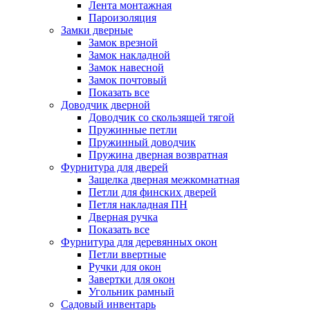
Лента монтажная
Пароизоляция
Замки дверные
Замок врезной
Замок накладной
Замок навесной
Замок почтовый
Показать все
Доводчик дверной
Доводчик со скользящей тягой
Пружинные петли
Пружинный доводчик
Пружина дверная возвратная
Фурнитура для дверей
Защелка дверная межкомнатная
Петли для финских дверей
Петля накладная ПН
Дверная ручка
Показать все
Фурнитура для деревянных окон
Петли ввертные
Ручки для окон
Завертки для окон
Угольник рамный
Садовый инвентарь