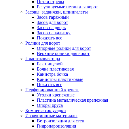
Петли стрелы
Регулируемые петли для ворот
Засовы, задвижки, шпингалеты
Засов гаражный
Засов для ворот
Засов на дверь
Засов на калитку
Показать все
Ролики для ворот
Опорные ролики для ворот
Верхние ролики для ворот
Пластиковая тара
Бак пищевой
Бочка пластиковая
Канистра бочка
Канистры пластиковые
Показать все
Перфорированный крепеж
Уголки крепежные
Пластина металлическая крепежная
Опоры бруса
Компенсатор усадки
Изоляционные материалы
Ветроизоляция для стен
Гидропароизоляция