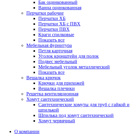
Бак оцинкованный
Ванна оцинкованная
Перчатки рабочие
Перчатки ХБ
Перчатки ХБ с ПВХ
Перчатки ПВХ
Краги спилковые
Показать все
Мебельная фурнитура
Петля карточная
Уголок кронштейн для полок
Подвес мебельный
Мебельный уголок металлический
Показать все
Вешалка крючок
Крючки для прихожей
Вешалка плечики
Решетка вентиляционная
Хомут сантехнический
Сантехнические хомуты для труб с гайкой и
шпилькой
Шпилька под хомут сантехнический
Хомут червячный
О компании