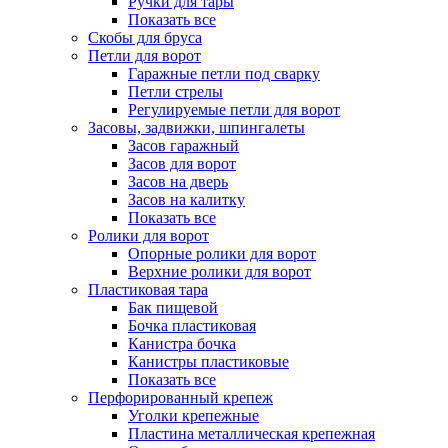
Ручки для тары
Показать все
Скобы для бруса
Петли для ворот
Гаражные петли под сварку
Петли стрелы
Регулируемые петли для ворот
Засовы, задвижки, шпингалеты
Засов гаражный
Засов для ворот
Засов на дверь
Засов на калитку
Показать все
Ролики для ворот
Опорные ролики для ворот
Верхние ролики для ворот
Пластиковая тара
Бак пищевой
Бочка пластиковая
Канистра бочка
Канистры пластиковые
Показать все
Перфорированный крепеж
Уголки крепежные
Пластина металлическая крепежная