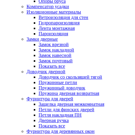
Опоры бруса
Компенсатор усадки
Изоляционные материалы
Ветроизоляция для стен
Гидропароизоляция
Лента монтажная
Пароизоляция
Замки дверные
Замок врезной
Замок накладной
Замок навесной
Замок почтовый
Показать все
Доводчик дверной
Доводчик со скользящей тягой
Пружинные петли
Пружинный доводчик
Пружина дверная возвратная
Фурнитура для дверей
Защелка дверная межкомнатная
Петли для финских дверей
Петля накладная ПН
Дверная ручка
Показать все
Фурнитура для деревянных окон