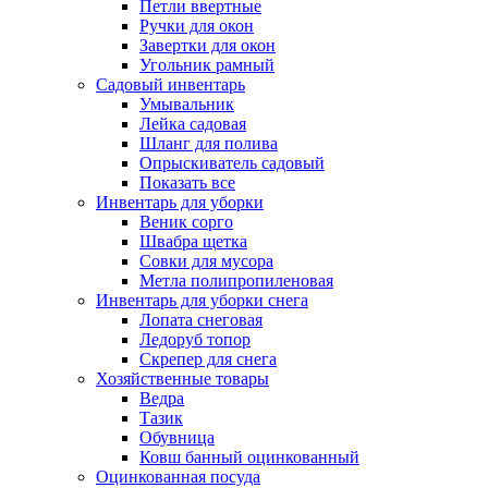
Петли ввертные
Ручки для окон
Завертки для окон
Угольник рамный
Садовый инвентарь
Умывальник
Лейка садовая
Шланг для полива
Опрыскиватель садовый
Показать все
Инвентарь для уборки
Веник сорго
Швабра щетка
Совки для мусора
Метла полипропиленовая
Инвентарь для уборки снега
Лопата снеговая
Ледоруб топор
Скрепер для снега
Хозяйственные товары
Ведра
Тазик
Обувница
Ковш банный оцинкованный
Оцинкованная посуда