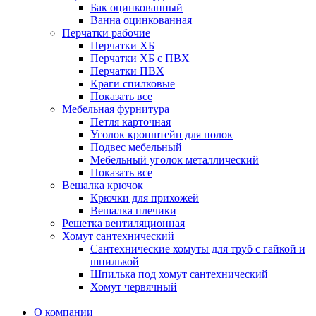
Бак оцинкованный
Ванна оцинкованная
Перчатки рабочие
Перчатки ХБ
Перчатки ХБ с ПВХ
Перчатки ПВХ
Краги спилковые
Показать все
Мебельная фурнитура
Петля карточная
Уголок кронштейн для полок
Подвес мебельный
Мебельный уголок металлический
Показать все
Вешалка крючок
Крючки для прихожей
Вешалка плечики
Решетка вентиляционная
Хомут сантехнический
Сантехнические хомуты для труб с гайкой и
шпилькой
Шпилька под хомут сантехнический
Хомут червячный
О компании