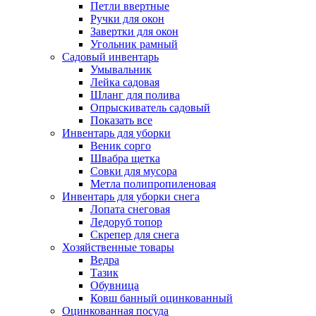
Петли ввертные
Ручки для окон
Завертки для окон
Угольник рамный
Садовый инвентарь
Умывальник
Лейка садовая
Шланг для полива
Опрыскиватель садовый
Показать все
Инвентарь для уборки
Веник сорго
Швабра щетка
Совки для мусора
Метла полипропиленовая
Инвентарь для уборки снега
Лопата снеговая
Ледоруб топор
Скрепер для снега
Хозяйственные товары
Ведра
Тазик
Обувница
Ковш банный оцинкованный
Оцинкованная посуда