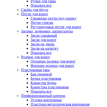
Ручки для тары
Показать все
Скобы для бруса
Петли для ворот
Гаражные петли под сварку
Петли стрелы
Регулируемые петли для ворот
Засовы, задвижки, шпингалеты
Засов гаражный
Засов для ворот
Засов на дверь
Засов на калитку
Показать все
Ролики для ворот
Опорные ролики для ворот
Верхние ролики для ворот
Пластиковая тара
Бак пищевой
Бочка пластиковая
Канистра бочка
Канистры пластиковые
Показать все
Перфорированный крепеж
Уголки крепежные
Пластина металлическая крепежная