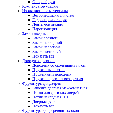
Опоры бруса
Компенсатор усадки
Изоляционные материалы
Ветроизоляция для стен
Гидропароизоляция
Лента монтажная
Пароизоляция
Замки дверные
Замок врезной
Замок накладной
Замок навесной
Замок почтовый
Показать все
Доводчик дверной
Доводчик со скользящей тягой
Пружинные петли
Пружинный доводчик
Пружина дверная возвратная
Фурнитура для дверей
Защелка дверная межкомнатная
Петли для финских дверей
Петля накладная ПН
Дверная ручка
Показать все
Фурнитура для деревянных окон