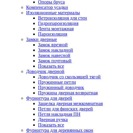
Опоры бруса
Компенсатор усадки
Изоляционные материалы
Ветроизоляция для стен
Гидропароизоляция
Лента монтажная
Пароизоляция
Замки дверные
Замок врезной
Замок накладной
Замок навесной
Замок почтовый
Показать все
Доводчик дверной
Доводчик со скользящей тягой
Пружинные петли
Пружинный доводчик
Пружина дверная возвратная
Фурнитура для дверей
Защелка дверная межкомнатная
Петли для финских дверей
Петля накладная ПН
Дверная ручка
Показать все
Фурнитура для деревянных окон