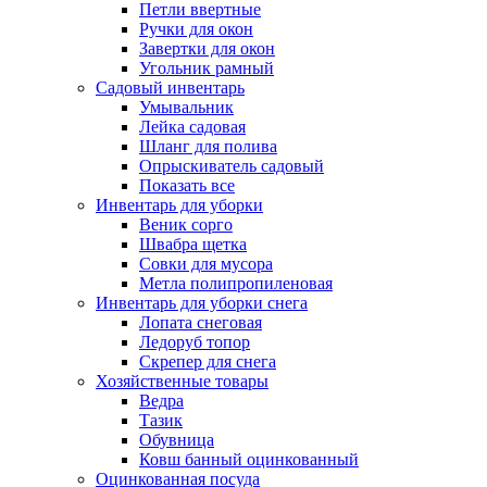
Петли ввертные
Ручки для окон
Завертки для окон
Угольник рамный
Садовый инвентарь
Умывальник
Лейка садовая
Шланг для полива
Опрыскиватель садовый
Показать все
Инвентарь для уборки
Веник сорго
Швабра щетка
Совки для мусора
Метла полипропиленовая
Инвентарь для уборки снега
Лопата снеговая
Ледоруб топор
Скрепер для снега
Хозяйственные товары
Ведра
Тазик
Обувница
Ковш банный оцинкованный
Оцинкованная посуда