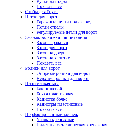
Ручки для тары
Показать все
Скобы для бруса
Петли для ворот
Гаражные петли под сварку
Петли стрелы
Регулируемые петли для ворот
Засовы, задвижки, шпингалеты
Засов гаражный
Засов для ворот
Засов на дверь
Засов на калитку
Показать все
Ролики для ворот
Опорные ролики для ворот
Верхние ролики для ворот
Пластиковая тара
Бак пищевой
Бочка пластиковая
Канистра бочка
Канистры пластиковые
Показать все
Перфорированный крепеж
Уголки крепежные
Пластина металлическая крепежная