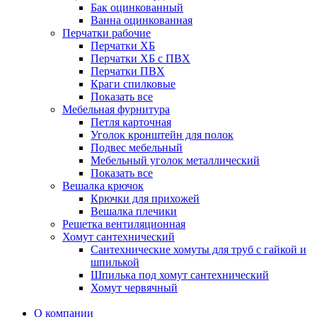
Бак оцинкованный
Ванна оцинкованная
Перчатки рабочие
Перчатки ХБ
Перчатки ХБ с ПВХ
Перчатки ПВХ
Краги спилковые
Показать все
Мебельная фурнитура
Петля карточная
Уголок кронштейн для полок
Подвес мебельный
Мебельный уголок металлический
Показать все
Вешалка крючок
Крючки для прихожей
Вешалка плечики
Решетка вентиляционная
Хомут сантехнический
Сантехнические хомуты для труб с гайкой и
шпилькой
Шпилька под хомут сантехнический
Хомут червячный
О компании